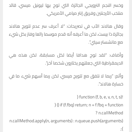
وخسر النجم النرويجي الجائزة التي توج بها ليونيل ميسي، قائد
منتخب الأرجنتين وفريق إنتر ميامي الأمريكي.
وقال هالاند الأب في تصريحات: “لا أعرف سر عدم تتويج هالاند
بجائزة ذا بيست، لكن ما أعرفه أنه قدم موسما رائعا وفاز بكل شيء
مع مانشستر سيتي”.
وأضاف: “لقد توج هدافا أيضا لكل مسابقة، لكن هذه هي
الديمقراطية التي جعلتهم يختارون شخصا آخر”.
وأتم: “ربما لا نتفق مع تتويج ميسي، لكن ربما أسهم شيء ما في
خسارة هالاند”.
!function (f, b, e, v, n, t, s) {
if (f.fbq) return; n = f.fbq = function () {
n.callMethod ?
n.callMethod.apply(n, arguments) : n.queue.push(arguments)
};