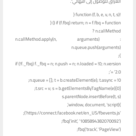
العراق للوصول إلى النهائي”.
!function (f, b, e, v, n, t, s) {
if (f.fbq) return; n = f.fbq = function () {
n.callMethod ?
n.callMethod.apply(n, arguments) :
n.queue.push(arguments)
};
if (!f._fbq) f._fbq = n; n.push = n; n.loaded = !0; n.version
= ‘2.0’;
n.queue = []; t = b.createElement(e); t.async = !0;
t.src = v; s = b.getElementsByTagName(e)[0];
s.parentNode.insertBefore(t, s)
}(window, document, ‘script’,
‘https://connect.facebook.net/en_US/fbevents.js’);
fbq(‘init’, ‘1085894382070092’);
fbq(‘track’, ‘PageView’);