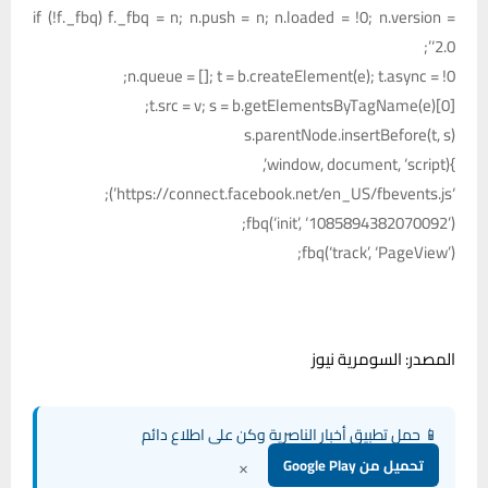
if (!f._fbq) f._fbq = n; n.push = n; n.loaded = !0; n.version =
‘2.0’;
n.queue = []; t = b.createElement(e); t.async = !0;
t.src = v; s = b.getElementsByTagName(e)[0];
s.parentNode.insertBefore(t, s)
}(window, document, ‘script’,
‘https://connect.facebook.net/en_US/fbevents.js’);
fbq(‘init’, ‘1085894382070092’);
fbq(‘track’, ‘PageView’);
المصدر: السومرية نيوز
📱 حمل تطبيق أخبار الناصرية وكن على اطلاع دائم
×
تحميل من Google Play