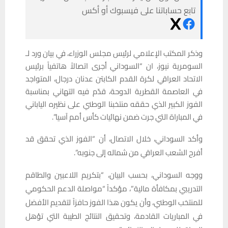
تابع حساباتنا على فيسبوك أو أكس
وذكر المكتب الإعلامي لرئيس مجلس الوزراء، في بيان ورد لـ
السومرية نيوز، ان “السوداني أجرى اتصالاً هاتفياً برئيس
الاتحاد العراقي لكرة القدم الكابتن عدنان درجال، المتواجد
في العاصمة القطرية الدوحة، قدّم فيه التهاني بمناسبة
الفوز الكبير الذي حققه منتخبنا الوطني على نظيره الياباني
في المباراة التي جرت ضمن نهائيات كأس أمم آسيا”.
وأكد السوداني، خلال الاتصال، أن “الفوز الذي تحقق قد
أفرح الشعب العراقي من شماله إلى جنوبه”.
ووجه السوداني، بحسب البيان، “بتكريم اللاعبين والطاقم
التدريبي بمكافأة مالية”، مؤكداً “مواصلة الدعم الحكومي
للمنتخب الوطني، وأن يكون هذا الفوز حافزاً لتقديم الأفضل
في المباريات القادمة، وتحقيق النتائج الطيبة التي تؤهل