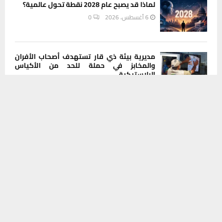
لماذا قد يصبح عام 2028 نقطة تحول عالمية؟
6 أغسطس، 2026
0
مديرية بيئة ذي قار تستهدف أصحاب الأفران
والمخابز في حملة للحد من الأكياس
البلاستيكية
يستخدم هذا الموقع ملفات تعريف الارتباط لتحسين تجربتك. سنفترض أنك
6 أغسطس، 2026
0
موافق على هذا، ولكن يمكنك إلغاء الاشتراك إذا كنت ترغب في ذلك.
موافق
قراءة المزيد
من الإعفاء إلى القضاء.. مطالبات شعبية
بتوسيع التحقيق ليطال جميع المتورطين في
صحة ذي قار
6 أغسطس، 2026
0
INSTAGRAM
This message appears for Admin Users only: