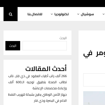
سوشيال
تكنولوجيا
للاتصال بنا
البحث
البحث
مر في
أحدث المقالات
266 ألف راتب أطباء العقود في ذي قار.. نائب
تطالب الصحة بتطبيق توجيه الـ600 ألف
وإعادة مخصصات الإعاشة
جهاز الأمن الوطني يطيح بشبكة لتهريب النفط
الخام في البصرة وذي قار