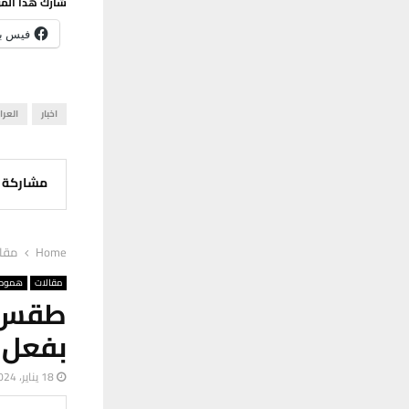
شارك هذا الم
فيس ب
اخبار
العرا
مشاركة
Home
مقا
مقالات
هموم 
طقس ال
بفعل 
18 يناير، 2024