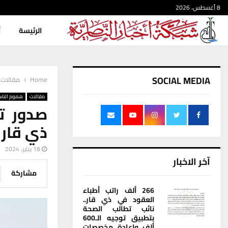
8 أغسطس، 2026
الرئيسة
أ
SOCIAL MEDIA
Home
مقالات
مقالات
هموم النا
صدور ت
ذي قار 
18 يناير، 2024
آخر الاخبار
مشاركة
266 ألف راتب أطباء
العقود في ذي قار..
نائب تطالب الصحة
بتطبيق توجيه الـ600
ألف وإعادة مخصصات