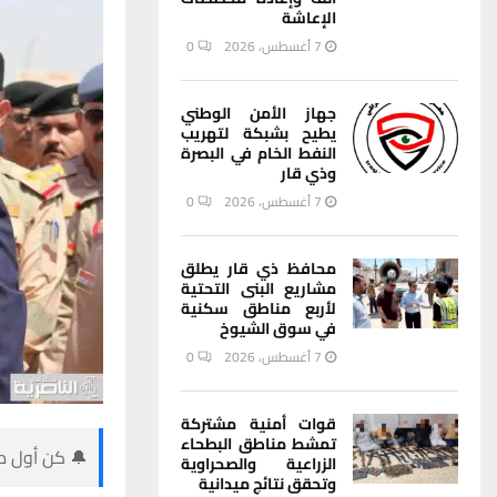
الإعاشة
7 أغسطس، 2026
0
جهاز الأمن الوطني
يطيح بشبكة لتهريب
النفط الخام في البصرة
وذي قار
7 أغسطس، 2026
0
محافظ ذي قار يطلق
مشاريع البنى التحتية
لأربع مناطق سكنية
في سوق الشيوخ
7 أغسطس، 2026
0
قوات أمنية مشتركة
تمشط مناطق البطحاء
🔔 كن أول من
الزراعية والصحراوية
وتحقق نتائج ميدانية