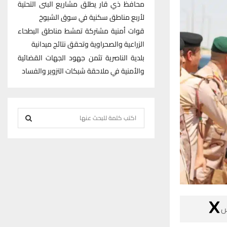
محافظ ذي قار يطلق مشاريع البنى التحتية
لأربع مناطق سكنية في سوق الشيوخ
قوات أمنية مشتركة تمشط مناطق البطحاء
الزراعية والصحراوية وتحقق نتائج ميدانية
بلدية الناصرية تثمن جهود الجهات القضائية
والأمنية في ملاحقة شبكات التزوير والفساد
S
e
S
a
r
E
c
h
A
f
R
o

r
C