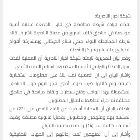
شبكة اخبار الناصرية:
نفذت قيادة شرطة محافظة ذي قار، الجمعة عملية أمنية
موسعة في مناطق خلف السريع من مدينة الناصرية باشراف قائد
شرطة المحافظة اللواء مكي شناع الخيگاني وبمشاركة أفواج
الطوارئ و اقسام ومراكز الشرطة .
وذكر بيان للمديرية تابعته شبكة اخبار الناصرية أن العملية نُفذت
وفق الخطط والبرامج الأمنية المعدّة بعد استلام الملف الأمني .
واشار البيان الى ان العملية تمت بناءً على معلومات استخبارية
دقيقة وتم خلالها ضرب طوق أمني فجر اليوم حول المناطق
المشمولة بهذا الواجب وفتح سيطرات ونقاط مرابطة في مناطق
مختلفة ثم اجراء مداهمات لمنازل المطلوبين.
واضاف البيان أن العملية أسفرت عن إلقاء القبض على (22) من
المشتبه بهم ومتهمين ومطلوبين بقضايا قانونية مختلفة وضبط
أسلحة مختلفة عدد (14) واعتدة مختلفة الانواع.
وأشار إلى أن المتهمين تمت إحالتهم إلى الجهات التحقيقية