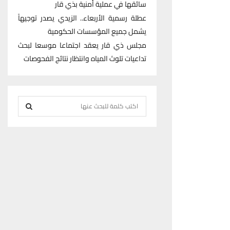
سائقها في عملية أمنية بذي قار
عطلة رسمية الأربعاء.. الزيدي يصدر توجيهاً
يشمل جميع المؤسسات الحكومية
مجلس ذي قار يعقد اجتماعا موسعا لبحث
تداعيات تلوث المياه وانتظار نتائج الفحوصات
S
e
S
a
r
E
c
h
A
f
R
o
r
C
:
H