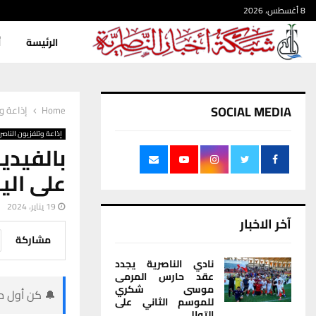
8 أغسطس، 2026
الرئيسة
أ
SOCIAL MEDIA
Home
إذاعة وت
إذاعة وتلفزيون الناصر
بالفيديو
على الي
19 يناير، 2024
آخر الاخبار
مشاركة
نادي الناصرية يجدد
عقد حارس المرمى
موسى شكري
🔔 كن أول من
للموسم الثاني على
التوالي