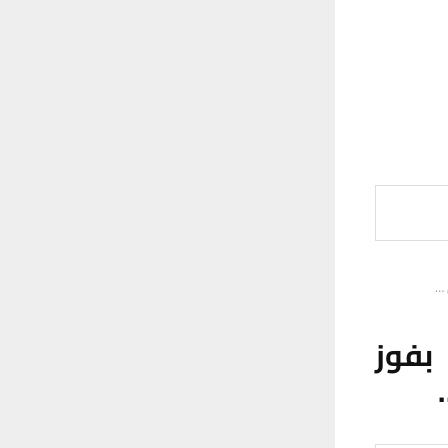
 …
 بفوز