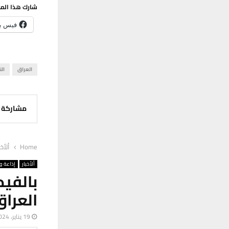
شارك هذا الم
فيس ب
العراق
الن
مشاركة
Home
ألأخب
ألأخبار
إذاعة وت
بالفيد
العراق
19 يناير، 2024