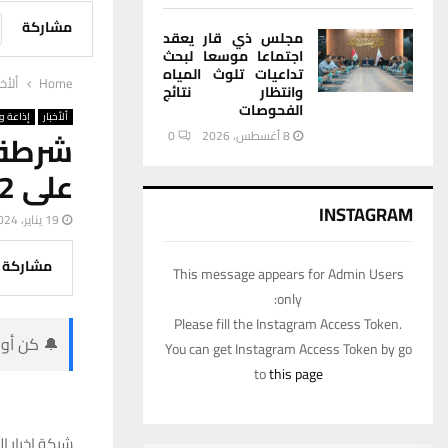
مشاركة
مجلس ذي قار يعقد
اجتماعا موسعا لبحث
تداعيات تلوث المياه
Home
ألأخب
وانتظار نتائج
الفحوصات
ألأخبار
إذاعة وت
شرطة 
8 أغسطس، 2026
0
على 22 مطلوباً وضبط أسلحة واعتدة
INSTAGRAM
19 يناير، 2024
مشاركة
This message appears for Admin Users
only:
Please fill the Instagram Access Token.
🔔 كن أول
You can get Instagram Access Token by go
to
this page
شبكة اخبار ال