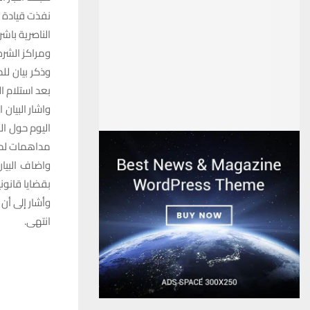
نفذت قيادة 
الناصرية باش
ومراكز الشرط
وذكر بيان لل
بعد استلام ا
واشار البيان
اليوم حول ا
مداهمات لمن
بقضايا قانونية مخت
وأشار إلى أن
انتهى.