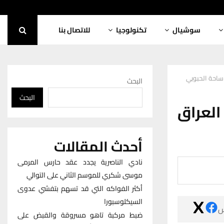
للاتصال بنا
تكنولوجيا
سوشيال
بالفيديو: احتف
البحث
البحث
بالفيدي
أحدث المقالات
نادي الناصرية يجدد عقد حارس المرمى
موسى شكري للموسم الثاني على التوالي
أكثر الفواكه التي قد تسهم بتفشي عدوى
السيكلوسبورا

ضبط مركبة تاهو مسروقة والقبض على