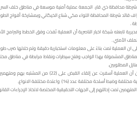
شرطة محافظة ذي قار، الجمعة عملية أمنية موسعة في مناطق خلف السري
راف قائد شرطة المحافظة اللواء مكي شناع الخيگاني وبمشاركة أفواج الطو
ة .
مديرية تابعته شبكة اخبار الناصرية أن العملية نُفذت وفق الخطط والبرامج الأم
لملف الأمني .
 الى ان العملية تمت بناءً على معلومات استخبارية دقيقة وتم خلالها ضرب ط
لمناطق المشمولة بهذا الواجب وفتح سيطرات ونقاط مرابطة في مناطق مختلف
ازل المطلوبين.
واضاف البيان أن العملية أسفرت عن إلقاء القبض على (22) من الم
لفة وضبط أسلحة مختلفة عدد (14) واعتدة مختلفة الانواع.
 المتهمين تمت إحالتهم إلى الجهات التحقيقية المختصة لاتخاذ الإجراءات القان