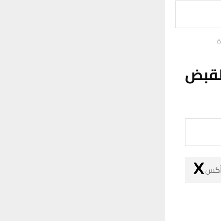
لقبض
 أكس