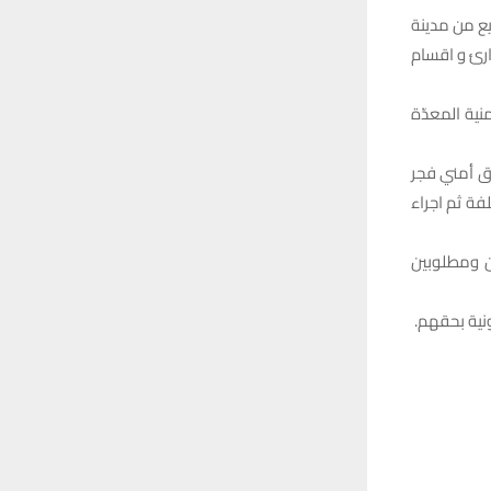
ع من مدينة
ارئ و اقسام
نية المعدّة
وق أمني فجر
ة ثم اجراء
شتبه بهم ومتهمين ومطلوبين
ونية بحقهم.