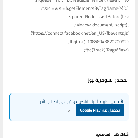
t.src = v; s = b.getElementsByTagName(e)[0];
s.parentNode.insertBefore(t, s)
}(window, document, ‘script’,
‘https://connect.facebook.net/en_US/fbevents.js’);
fbq(‘init’, ‘1085894382070092’);
fbq(‘track’, ‘PageView’);
المصدر: السومرية نيوز
📱 حمل تطبيق أخبار الناصرية وكن على اطلاع دائم
×
تحميل من Google Play
شارك هذا الموضوع: