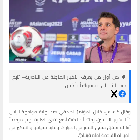
🔔 كن أول من يعرف الأخبار العاجلة عن الناصرية– تابع
حساباتنا على فيسبوك أو أكس
وقال كاساس، خلال المؤتمرُ الصحفيِ بعد نهاية مواجهة اليابان
“أنا فخورٌ باللاعبين، ودائماً ما كنتُ أضع ثقتي العالية بهم. موضحاً
أننا لم نحقق سوى الفوز في المباراة، وعلينا نسيانها والتفكير في
المباراة القادمة أمام فيتنام”.