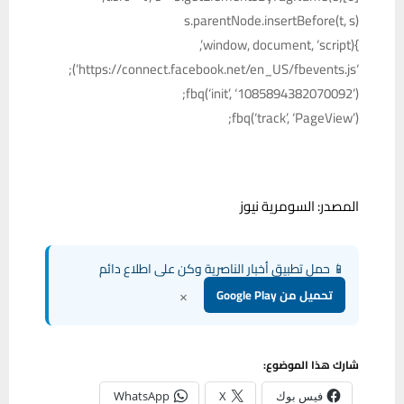
s.parentNode.insertBefore(t, s)
}(window, document, ‘script’,
‘https://connect.facebook.net/en_US/fbevents.js’);
fbq(‘init’, ‘1085894382070092’);
fbq(‘track’, ‘PageView’);
المصدر: السومرية نيوز
📱 حمل تطبيق أخبار الناصرية وكن على اطلاع دائم
×
تحميل من Google Play
شارك هذا الموضوع:
فيس بوك
X
WhatsApp