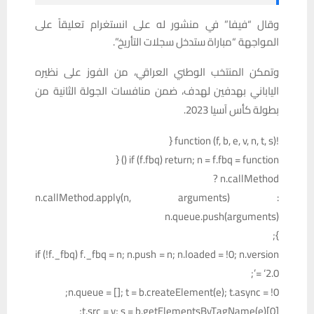
وقال “فيفا” في منشور له على انستغرام تعليقاً على
المواجهة “مباراة ستدخل سجلات التأريخ”.
وتمكن المنتخب الوطني العراقي، من الفوز على نظيره
الياباني بهدفين لهدف، ضمن منافسات الجولة الثانية من
بطولة كأس آسيا 2023.
!function (f, b, e, v, n, t, s) {
if (f.fbq) return; n = f.fbq = function () {
n.callMethod ?
n.callMethod.apply(n, arguments) :
n.queue.push(arguments)
};
if (!f._fbq) f._fbq = n; n.push = n; n.loaded = !0; n.version
= ‘2.0’;
n.queue = []; t = b.createElement(e); t.async = !0;
t.src = v; s = b.getElementsByTagName(e)[0];