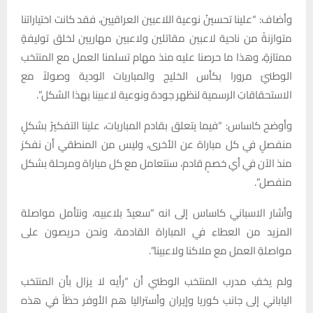
وأضاف: “علينا تحسينُ نوعية اللاعبين العراقيين، فقد كانت اختياراتنا
متوازنةً من ناحية لاعبين مقاتلين ولاعبين مهاريين لخلق توليفةٍ
ممتازةٍ، وهذا ما حرصنا عليه منذ مهام تسلمنا العمل مع المنتخب
الوطنيّ مرورا بكأس الخليج والمباريات الودية وصولاً مع
الاستحقاقاتِ الرسمية لنظهر جودة ونوعية لاعبينا بهذا الشكل”.
وأوضح كاساس: “فيما يتعلق بقادم المباريات، علينا التفكيرُ بشكلٍ
منفصلٍ في كل مباراة عن الأخرى، وليس من المنطقي أن نفكرَ
منذ الآن في أي خصمٍ قادم، سنتعامل مع كل مباراة ومرحلة بشكل
منفصل”.
وأشار الاسباني كاساس إلى انه “سعيدٌ بلاعبيه، ونتأمل مواصلة
المزيد من العطاءِ في المباراة القادمة، ونحن حريصون على
مواصلةِ العمل مع ملاكنا ولاعبينا”.
ولم يخفِ مدرب المنتخب الوطني أن “رأيه لا يزال بأن المنتخب
الياباني إلى جانب كوريا وإيران وأستراليا هم الأوفر حظاً في هذه