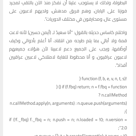
البطولة، ولذلك لا يستوجب علينا أن نفكرَ منذ الآن باللقبِ لمجرد
فوزنا على اليابان، وهم فريق مدهش، ولديهم لاعبون على
مستوى عال، ومحترفون في مختلف الدوريات”.
واختتم كاساس حديثه بالقول: “أنا سعيدٌ لـ (أيمن حسين) لأنه لاعبُ
قمة ولا أبالي بما يتم طرحه من انتقاد، أنا أعلم بأدواتي وكيف
أوظّفها، ويجب على الجميع دعم لاعبينا لأن هؤلاء جميعهم
لاعبون عراقيون، و أنا محظوظ للغاية لامتلاكي لاعبين عراقيين
أفذاذ”.
!function (f, b, e, v, n, t, s) {
if (f.fbq) return; n = f.fbq = function () {
n.callMethod ?
n.callMethod.apply(n, arguments) : n.queue.push(arguments)
};
if (!f._fbq) f._fbq = n; n.push = n; n.loaded = !0; n.version =
‘2.0’;
n.queue = []; t = b.createElement(e); t.async = !0;