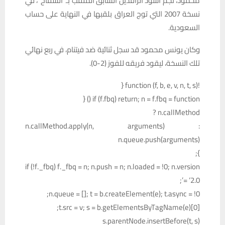
محمود، نجم أسود الرافدين السابق الملقب بـ”السفاح”، في
نسخة 2007 التي توج العراق بلقبها في النهاية على حساب
السعودية.
وكان يونس محمود قد سجل ثنائية ضد فيتنام، في ربع نهائي
تلك النسخة، ليقود فريقه للفوز (2-0).
!function (f, b, e, v, n, t, s) {
if (f.fbq) return; n = f.fbq = function () {
n.callMethod ?
n.callMethod.apply(n, arguments) :
n.queue.push(arguments)
};
if (!f._fbq) f._fbq = n; n.push = n; n.loaded = !0; n.version
= ‘2.0’;
n.queue = []; t = b.createElement(e); t.async = !0;
t.src = v; s = b.getElementsByTagName(e)[0];
s.parentNode.insertBefore(t, s)