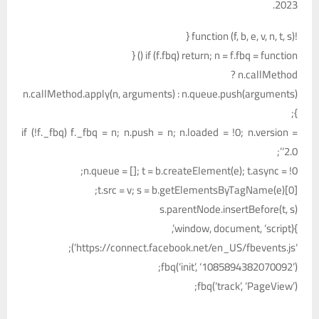
2023.
!function (f, b, e, v, n, t, s) {
if (f.fbq) return; n = f.fbq = function () {
n.callMethod ?
n.callMethod.apply(n, arguments) : n.queue.push(arguments)
};
if (!f._fbq) f._fbq = n; n.push = n; n.loaded = !0; n.version =
‘2.0’;
n.queue = []; t = b.createElement(e); t.async = !0;
t.src = v; s = b.getElementsByTagName(e)[0];
s.parentNode.insertBefore(t, s)
}(window, document, ‘script’,
‘https://connect.facebook.net/en_US/fbevents.js’);
fbq(‘init’, ‘1085894382070092’);
fbq(‘track’, ‘PageView’);