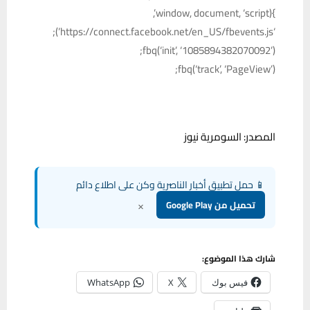
}(window, document, ‘script’,
‘https://connect.facebook.net/en_US/fbevents.js’);
fbq(‘init’, ‘1085894382070092’);
fbq(‘track’, ‘PageView’);
المصدر: السومرية نيوز
📱 حمل تطبيق أخبار الناصرية وكن على اطلاع دائم
×
تحميل من Google Play
شارك هذا الموضوع:
فيس بوك
X
WhatsApp