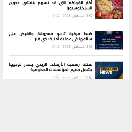
أكثر الفواكه التي قد تسهم بتفشي عدوى
السيكلوسبورا
8 أغسطس، 2026
0
ضبط مركبة تاهو مسروقة والقبض على
سائقها في عملية أمنية بذي قار
8 أغسطس، 2026
0
عطلة رسمية الأربعاء.. الزيدي يصدر توجيهاً
يشمل جميع المؤسسات الحكومية
8 أغسطس، 2026
0
يستخدم هذا الموقع ملفات تعريف الارتباط لتحسين تجربتك. سنفترض أنك
موافق على هذا، ولكن يمكنك إلغاء الاشتراك إذا كنت ترغب في ذلك.
مجلس ذي قار يعقد اجتماعا موسعا لبحث
موافق
قراءة المزيد
تداعيات تلوث المياه وانتظار نتائج الفحوصات
8 أغسطس، 2026
0
INSTAGRAM