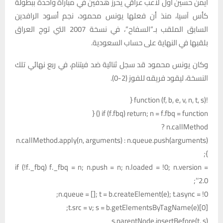
أيمن حسين أول لاعب عراقي يحرز هدفين في مباراة واحدة ببطولة
كأس آسيا، منذ أن فعلها يونس محمود، نجم أسود الرافدين
السابق الملقب بـ”السفاح”، في نسخة 2007 التي توج العراق
بلقبها في النهاية على حساب السعودية.
وكان يونس محمود قد سجل ثنائية ضد فيتنام، في ربع نهائي تلك
النسخة، ليقود فريقه للفوز (2-0).
!function (f, b, e, v, n, t, s) {
if (f.fbq) return; n = f.fbq = function () {
n.callMethod ?
n.callMethod.apply(n, arguments) : n.queue.push(arguments)
};
if (!f._fbq) f._fbq = n; n.push = n; n.loaded = !0; n.version =
‘2.0’;
n.queue = []; t = b.createElement(e); t.async = !0;
t.src = v; s = b.getElementsByTagName(e)[0];
s.parentNode.insertBefore(t, s)