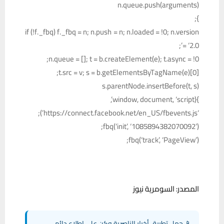
n.queue.push(arguments)
};
if (!f._fbq) f._fbq = n; n.push = n; n.loaded = !0; n.version
= ‘2.0’;
n.queue = []; t = b.createElement(e); t.async = !0;
t.src = v; s = b.getElementsByTagName(e)[0];
s.parentNode.insertBefore(t, s)
}(window, document, ‘script’,
‘https://connect.facebook.net/en_US/fbevents.js’);
fbq(‘init’, ‘1085894382070092’);
fbq(‘track’, ‘PageView’);
المصدر: السومرية نيوز
📱 حمل تطبيق أخبار الناصرية وكن على اطلاع دائم