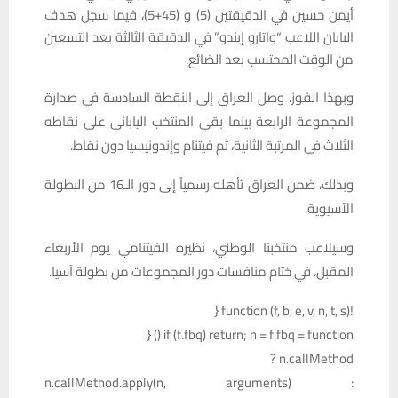
أيمن حسين في الدقيقتين (5) و (45+5)، فيما سجل هدف
اليابان اللاعب “واتارو إيندو” في الدقيقة الثالثة بعد التسعين
من الوقت المحتسب بعد الضائع.
وبهذا الفوز، وصل العراق إلى النقطة السادسة في صدارة
المجموعة الرابعة بينما بقي المنتخب الياباني على نقاطه
الثلاث في المرتبة الثانية، ثم فيتنام وإندونيسيا دون نقاط.
وبذلك، ضمن العراق تأهله رسمياً إلى دور الـ16 من البطولة
الآسيوية.
وسيلاعب منتخبنا الوطني، نظيره الفيتنامي يوم الأربعاء
المقبل، في ختام منافسات دور المجموعات من بطولة آسيا.
!function (f, b, e, v, n, t, s) {
if (f.fbq) return; n = f.fbq = function () {
n.callMethod ?
n.callMethod.apply(n, arguments) :