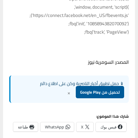
}(window, document, ‘script’,
‘https://connect.facebook.net/en_US/fbevents.js’);
fbq(‘init’, ‘1085894382070092’);
fbq(‘track’, ‘PageView’);
المصدر: السومرية نيوز
📱 حمل تطبيق أخبار الناصرية وكن على اطلاع دائم
×
تحميل من Google Play
شارك هذا الموضوع:
فيس بوك
X
WhatsApp
طباعة