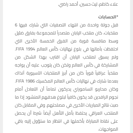
علاء كاظم، ليث حسين، أحمد راضي.
*الحسابات
قبل جولة واحدة من انتهاء التصفيات التي شارك فيها 6
منتخبات، كان منتخب اليابان متصدراً للمجموعة بفارق ضئيل
وسط منافسة قوية من الفرق الخمسة الأخرى التي
احتفظت بآمالها في بلوغ نهائيات كأس العالم 1994 FIFA.
ولم يسبق لمنتخب اليابان أن اقترب بهذا الشكل من
المشاركة في كأس العالم ولكن كان يتوجب عليه أن يواجه
منتخباً عراقياً قوياً كان من أبرز المنتخبات الآسيوية آنذاك
بعدما شارك في نهائيات كأس العالم المكسيك 1986 FIFA.
وكان محاربو الساموراي يدركون تماماً أن التعادل أمام
نجوم الرافدين قد يكون كافياً لبلوغ هدفهم المنشود إذا ما
صبت نتائج المباريات الأخرى في مصلحتهم. وفي المقابل كان
المنتخب العراقي يحتفظ بأمل التأهل أيضاً شرط أن يحصل
على نقاط المباراة بأكملها في انتظار ما ستؤول إليه باقي
المواجهات.