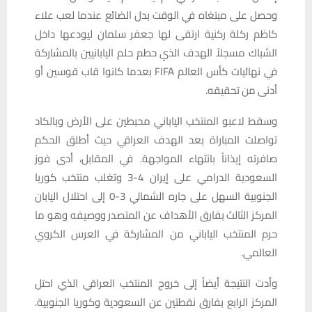
وحصل على مبتغاه في الوقت بدل الضائع عندما لعب علاء
كاظم ركلة ركنية ارتقى لها جعفر سلمان ليودعها داخل
الشباك مسجلاً الهدف الذي حطم حلم اليابانيين بالمشاركة
في نهائيات كأس العالم FIFA بعدما كانوا قاب قوسين أو
أدنى من تحقيقه.
وسقط لاعبو المنتخب الياباني محبطين على الأرض وبالكاد
تواصلت المباراة بعد الهدف العراقي حيث أطلق الحكم
صافرته إيذاناً بانتهاء المواجهة. في المقابل، أدى فوز
السعودية الدرامي على إيران 4-3 وتغلب منتخب كوريا
الجنوبية السهل على جاره الشمالي 3-0 إلى احتلال اليابان
المركز الثالث بفارق الأهداف عن المتصدر ووصيفه وهو ما
حرم المنتخب الياباني من المشاركة في العرس الكروي
العالمي.
وأدت النتيجة أيضاً إلى خروج المنتخب العراقي الذي احتل
المركز الرابع بفارق نقطتين عن السعودية وكوريا الجنوبية.