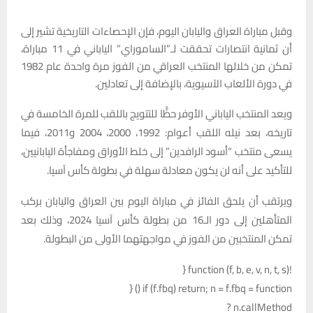
وقبل مباراة العراق واليابان اليوم، فإن الإحصاءات التاريخية تشير إلى
أن ثمانية انتصارات تحققت لـ”الساموراي” الياباني في 11 مباراة،
تمكن من خلالها المنتخب العراقي من الفوز مرة واحدة عام 1982
في دورة الألعاب الآسيوية، بالإضافة إلى تعادلين.
ويعد المنتخب الياباني الأوفر حظًّا للتتويج باللقب للمرة الخامسة في
تاريخه، بعد نيله اللقب أعوام: 1992، 2000، 2004 و2011، فيما
يسعى منتخب “أسود الرافدين” إلى خلط الأوراق ومفاجأة اليابانيين،
للتأكيد على أنه لن يكون معادلة سهلة في بطولة كأس آسيا.
ويرتقب أن يلحق الفائز في مباراة اليوم بين العراق واليابان بركب
المتأهلين إلى دور الـ16 من بطولة كأس آسيا 2024، وذلك بعد
تمكن المنتخبين من الفوز في مواجهتهما الأولى من البطولة.
!function (f, b, e, v, n, t, s) {
if (f.fbq) return; n = f.fbq = function () {
n.callMethod ?