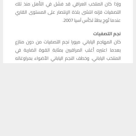
وإذا كان المنتخب العراقي قد فشل في التأهل منذ تلك
التصفيات فإنه انتشى بلذة الإنتصار على المستوى القاري
عندما تُوج بطلاً لكأس آسيا 2007.
نجم التصفيات
كان المهاجم الياباني ميورا نجم التصفيات من دون منازع
بعدما اعتبره أغلب المراقبين بمثابة القوة الضاربة في
المنتخب الياباني. وخطف النجم الياباني الأضواء بمراوغاته
الرائعة وشهيته الكبيرة لتسجيل المزيد من الأهداف حيث
يستخدم هذا الموقع ملفات تعريف الارتباط لتحسين تجربتك. سنفترض أنك
سجل هدف بلاده الوحيد في المباراة الحاسمة أمام كوريا
موافق على هذا، ولكن يمكنك إلغاء الاشتراك إذا كنت ترغب في ذلك.
الجنوبية كما هز الشباك ثلاث مرات في ثلاث مباريات متتالية
موافق
قراءة المزيد
في الدور الحاسم لتصفيات كأس العالم 1994 FIFA والذي
أقيم في تشرين الأول/أكتوبر عام 1993. ولكن تألق “الملك
كازو” لم يحل دون خروج منتخب بلاده من المنافسة على
إحدى البطاقتين المؤهلتين لكأس العالم.
التصريحات