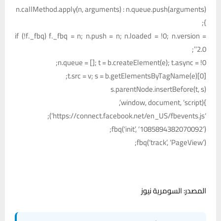
n.callMethod.apply(n, arguments) : n.queue.push(arguments)
};
if (!f._fbq) f._fbq = n; n.push = n; n.loaded = !0; n.version =
‘2.0’;
n.queue = []; t = b.createElement(e); t.async = !0;
t.src = v; s = b.getElementsByTagName(e)[0];
s.parentNode.insertBefore(t, s)
}(window, document, ‘script’,
‘https://connect.facebook.net/en_US/fbevents.js’);
fbq(‘init’, ‘1085894382070092’);
fbq(‘track’, ‘PageView’);
المصدر: السومرية نيوز