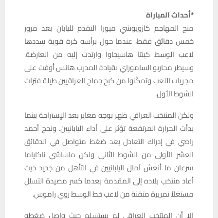
*أحداث المباراة
منح المهاجم كازويوشي ميورا التقدم لليابان بعد مرور
خمس دقائق فقط، عندما حول برأسه كرة قوية سددها
لاعب الوسط كينتا هاسيجاوا وارتدت إليه من العارضة.
وسيطر محاربو الساموراي بقيادة المدرب هانس أوفت على
مجريات اللعب وتمكّنوا من كبح جماح العراقيين طيلة فترات
الشوط الأول.
ولكن المنتخب العراقي ظهر بوجه مغاير بعد الإستراحة بينما
بدأت الحرارة المرتفعة تؤثر على أداء اليابانيين. ونجح أحمد
راضي في إدراك التعادل بعد ضغط متواصل في الدقائق
العشر الأولى من الشوط الثاني ولكن ماساشي ناكاياما
سرعان ما أنعش آمال اليابانيين في التأهل من جديد حيث
أعاد منتخب بلاده إلى المقدمة بعدما كسر مصيدة التسلل
مستغلاً تمريرة متقنة من لاعب خط الوسط روي راموس.
إلا أن المنتخب العراقي لم يستسلم حيث واصل ضغطه