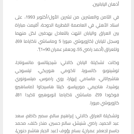
أذهان اليابانيين.
في الثامن والعشرين من تشرين الأول/أكتوبر 1993، على
استاد الأهلي في العاصمة القطرية الدوحة، أقيمت مباراة
بين العراق واليابان انتهت بالتعادل بهدفين لكل منهما
وسجل لليابان (كازويوشي ميورا 5 وماساشي ناكاياما 69)،
وللعراق (أحمد راضي 55، وجعفر عمران 90+1)”.
وكانت تشكيلة اليابان كالاتي: شيجيتاتسو ماتسوناجا،
توشينوبو كاتسويا، تاكومي هوريكي، تيتسوجي
هاشيراتاني، ماسامي إيهارا، روي راموس، ميتسونوري
يوشيدا، هاجيمي موريياسو، كينتا هاسيجاوا (ماساهيرو
فوكودا 59)، ماساشي ناكاياما (نوبوهيرو تاكيدا 81)،
كازويوشي ميورا.
وتشكيلة العراق كالاتي: إبراهيم سالم، سمير كاظم، سعد
عبد الحميد، راضي شنيشل، سالم حسين، منذر كلف، محمد
جاسم (جعفر عمران)، بسام رؤوف (عبد الجبار هاشم حنون)،