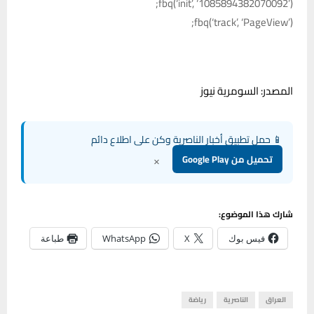
fbq(‘init’, ‘1085894382070092’);
fbq(‘track’, ‘PageView’);
المصدر: السومرية نيوز
📱 حمل تطبيق أخبار الناصرية وكن على اطلاع دائم
×
تحميل من Google Play
شارك هذا الموضوع:
فيس بوك
X
WhatsApp
طباعة
العراق
الناصرية
رياضة