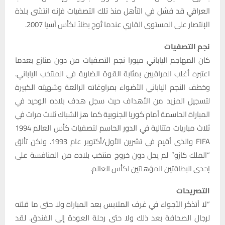
العراقي قد فشل في التأهل منذ تلك التصفيات فإنه انتشى بلذة
الإنتصار على المستوى القاري عندما تُوج بطلاً لكأس آسيا 2007.
نجم التصفيات
كان المهاجم الياباني ميورا نجم التصفيات من دون منازع بعدما
اعتبره أغلب المراقبين بمثابة القوة الضاربة في المنتخب الياباني.
وخطف النجم الياباني الأضواء بمراوغاته الرائعة وشهيته الكبيرة
لتسجيل المزيد من الأهداف حيث سجل هدف بلاده الوحيد في
المباراة الحاسمة أمام كوريا الجنوبية كما هز الشباك ثلاث مرات في
ثلاث مباريات متتالية في الدور الحاسم لتصفيات كأس العالم 1994
FIFA والذي أقيم في تشرين الأول/أكتوبر عام 1993. ولكن تألق
“الملك كازو” لم يحل دون خروج منتخب بلاده من المنافسة على
إحدى البطاقتين المؤهلتين لكأس العالم.
التصريحات
“لا أتذكر الأجواء في غرف الملابس بعد المباراة ولا حتى ما قلته
لرجال الصحافة بعد ذلك ولا حتى رحلة العودة إلى الفندق. لقد