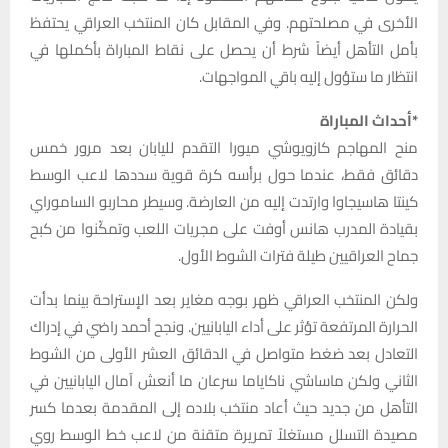
الأخرى في مصلحتهم. وفي المقابل كان المنتخب العراقي يحتفظ
بأمل التأهل أيضاً شرط أن يحصل على نقاط المباراة بأكملها في
انتظار ما ستؤول إليه باقي المواجهات.
*أحداث المباراة
منح المهاجم كازويوشي ميورا التقدم لليابان بعد مرور خمس
دقائق فقط، عندما حول برأسه كرة قوية سددها لاعب الوسط
كينتا هاسيجاوا وارتدت إليه من العارضة. وسيطر محاربو الساموراي
بقيادة المدرب هانس أوفت على مجريات اللعب وتمكّنوا من كبح
جماح العراقيين طيلة فترات الشوط الأول.
ولكن المنتخب العراقي ظهر بوجه مغاير بعد الإستراحة بينما بدأت
الحرارة المرتفعة تؤثر على أداء اليابانيين. ونجح أحمد راضي في إدراك
التعادل بعد ضغط متواصل في الدقائق العشر الأولى من الشوط
الثاني ولكن ماساشي ناكاياما سرعان ما أنعش آمال اليابانيين في
التأهل من جديد حيث أعاد منتخب بلاده إلى المقدمة بعدما كسر
مصيدة التسلل مستغلاً تمريرة متقنة من لاعب خط الوسط روي