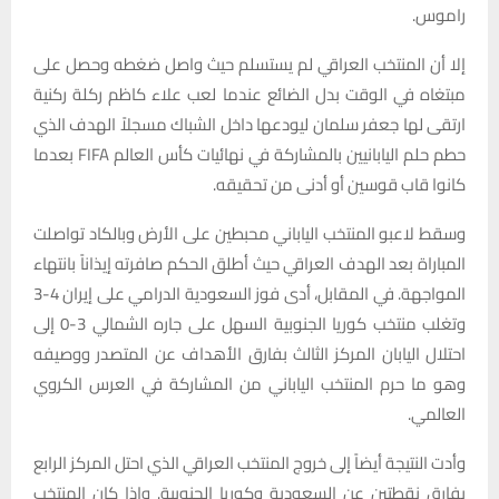
راموس.
إلا أن المنتخب العراقي لم يستسلم حيث واصل ضغطه وحصل على
مبتغاه في الوقت بدل الضائع عندما لعب علاء كاظم ركلة ركنية
ارتقى لها جعفر سلمان ليودعها داخل الشباك مسجلاً الهدف الذي
حطم حلم اليابانيين بالمشاركة في نهائيات كأس العالم FIFA بعدما
كانوا قاب قوسين أو أدنى من تحقيقه.
وسقط لاعبو المنتخب الياباني محبطين على الأرض وبالكاد تواصلت
المباراة بعد الهدف العراقي حيث أطلق الحكم صافرته إيذاناً بانتهاء
المواجهة. في المقابل، أدى فوز السعودية الدرامي على إيران 4-3
وتغلب منتخب كوريا الجنوبية السهل على جاره الشمالي 3-0 إلى
احتلال اليابان المركز الثالث بفارق الأهداف عن المتصدر ووصيفه
وهو ما حرم المنتخب الياباني من المشاركة في العرس الكروي
العالمي.
وأدت النتيجة أيضاً إلى خروج المنتخب العراقي الذي احتل المركز الرابع
بفارق نقطتين عن السعودية وكوريا الجنوبية. وإذا كان المنتخب