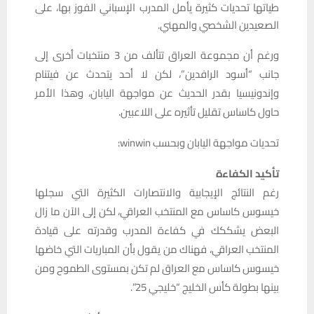
طياتها تحديات كثيرة يأمل المدرب الإسباني الفوز بها، على
الصعيدين الشخصي والمهني.
ورغم أن مجموعة العراق تتألف من 3 منتخبات أخرى إلى
جانب “أسود الرافدين”، لكن لا أحد يتحدث عن فيتنام
وإندونيسيا بقدر الحديث عن مواجهة اليابان، وهذا الأمر
حاول كاساس تقليل تأثيره على اللاعبين.
تحديات مواجهة اليابان وبحسب winwin:
تأكيد الكفاءة
رغم النتائج الإيجابية والانتصارات الكثيرة التي سجلها
خيسوس كاساس مع المنتخب العراقي، لكن إلى الآن ما زال
البعض يشككك في كفاءة المدرب وقدرته على قيادة
المنتخب العراقي، فهناك من يقول بأن المباريات التي خاضها
خيسوس كاساس مع العراق لم تكن بمستوى الطموح ومن
بينها بطولة كأس الخليج “خليجي 25”.