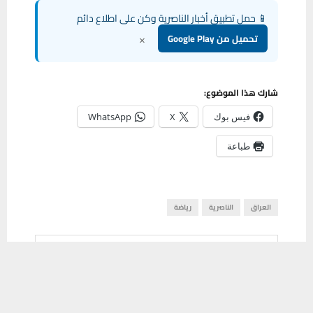
📱 حمل تطبيق أخبار الناصرية وكن على اطلاع دائم
×
تحميل من Google Play
شارك هذا الموضوع:
فيس بوك
X
WhatsApp
طباعة
العراق
الناصرية
رياضة
مشاركة
0
يستخدم هذا الموقع ملفات تعريف الارتباط لتحسين تجربتك. سنفترض أنك
موافق على هذا، ولكن يمكنك إلغاء الاشتراك إذا كنت ترغب في ذلك.
موافق
قراءة المزيد