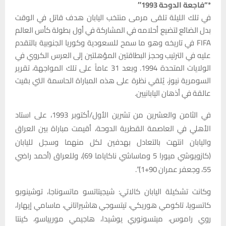
*”فاجعة الدوحة 1993″
في تلك الليلة تلقى مرمى منتخب اليابان هدف قاتل في الوقت
بدل الضائع لتضيع أحلامه في المشاركة في أول بطولة كأس العالم
FIFA في تاريخه وهو ما سمح للسعودية وكوريا الجنوبية بالتقدم
عليه في الترتيب وحجز البطاقتين المؤهلتين إلى العرس الكروي في
الولايات المتحدة 1994. وبعد 31 عاماً على تلك المواجهة، تقرير
السومرية نيوز، يُلقي نظرة على هذه المباراة الحاسمة التي بقيت
عالقة في أذهان اليابانيين.
في الثامن والعشرين من تشرين الأول/أكتوبر 1993، على استاد
الأهلي في العاصمة القطرية الدوحة، أقيمت مباراة بين العراق
واليابان انتهت بالتعادل بهدفين لكل منهما وسجل لليابان
(كازويوشي ميورا 5 وماساشي ناكاياما 69)، وللعراق (أحمد راضي
55، وجعفر عمران 90+1)”.
وكانت تشكيلة اليابان كالاتي: شيجيتاتسو ماتسوناجا، توشينوبو
كاتسويا، تاكومي هوريكي، تيتسوجي هاشيراتاني، ماسامي إيهارا،
روي راموس، ميتسونوري يوشيدا، هاجيمي موريياسو، كينتا