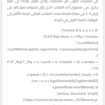
في المباريات الأولى من التصفيات. وأدى تعيين أوكادا إلى تغيير
جذري على مستوى أداء المنتخب الذي توّج مشواره بفوز رائع على
إيران 3-2 في مباراة فاصلة منحت المنتخب الياباني فرصة التأهل إلى
النهائيات للمرة الأولى في تاريخه.
!function (f, b, e, v, n, t, s) {
if (f.fbq) return; n = f.fbq = function () {
n.callMethod ?
n.callMethod.apply(n, arguments) : n.queue.push(arguments)
};
if (!f._fbq) f._fbq = n; n.push = n; n.loaded = !0; n.version =
‘2.0’;
n.queue = []; t = b.createElement(e); t.async = !0;
t.src = v; s = b.getElementsByTagName(e)[0];
s.parentNode.insertBefore(t, s)
}(window, document, ‘script’,
‘https://connect.facebook.net/en_US/fbevents.js’);