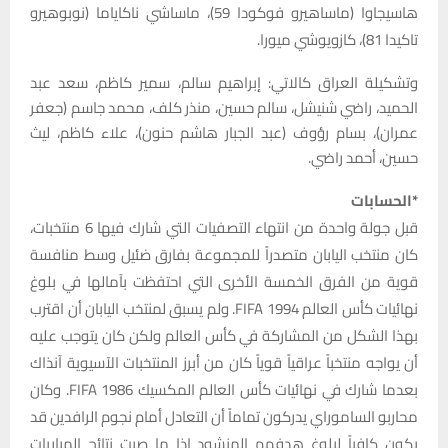
هاسيجاوا (ماساهيرو فوكودا 59)، ماساشي ناكاياما (نوبوهيرو
تاكيدا 81)، كازويوشي ميورا.
وتشكيلة العراق كالاتي: إبراهيم سالم، سمير كاظم، سعد عبد
الحميد، راضي شنيشل، سالم حسين، منذر كلف، محمد جاسم (جعفر
عمران)، بسام رؤوف (عبد الجبار هاشم حنون)، علاء كاظم، ليث
حسين، أحمد راضي.
*الحسابات
قبل جولة واحدة من انتهاء التصفيات التي شارك فيها 6 منتخبات،
كان منتخب اليابان متصدراً للمجموعة بفارق ضئيل وسط منافسة
قوية من الفرق الخمسة الأخرى التي احتفظت بآمالها في بلوغ
نهائيات كأس العالم 1994 FIFA. ولم يسبق لمنتخب اليابان أن اقترب
بهذا الشكل من المشاركة في كأس العالم ولكن كان يتوجب عليه
أن يواجه منتخباً عراقياً قوياً كان من أبرز المنتخبات الآسيوية آنذاك
بعدما شارك في نهائيات كأس العالم المكسيك 1986 FIFA. وكان
محاربو الساموراي يدركون تماماً أن التعادل أمام نجوم الرافدين قد
يكون كافياً لبلوغ هدفهم المنشود إذا ما صبت نتائج المباريات