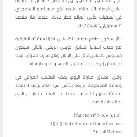
على المستوى الشخصي، يرى خيسوس كاساس في مباراة
اليابان فرصة للثأر لمنتخب بلاده الذي خسر أمام الساموراي
في تصفيات كأس العالم قطر 2022، عندما فاز منتخب
“الساموراي” بنتيجة 2-1.
الثأر سيكون بطعم مختلف لكاساس، نظرًا لعلاقاته المتوترة
مع مدرب إسبانيا السابق، لويس إنريكي، بالتالي سيكون
خيسوس كاساس فائزًا على اليابان وهو مدرب للعراق، فيما
لم يتمكن إنريكي من تحقيق ذلك وهو مدرب لإسبانيا.
وقبل انطلاق مباراة اليوم، يقف المنتخب العراقي في
وصافة المجموعة الرابعة بكأس آسيا 2024 برصيد 3 نقاط،
متخلفًا بفارق الأهداف فقط عن المنتخب الياباني الذي
يملك ذات الرصيد.
!function (f, b, e, v, n, t, s) {
if (f.fbq) return; n = f.fbq = function () {
n.callMethod ?