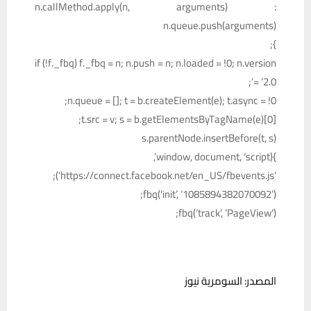
n.callMethod.apply(n, arguments) :
n.queue.push(arguments)
};
if (!f._fbq) f._fbq = n; n.push = n; n.loaded = !0; n.version
= ‘2.0’;
n.queue = []; t = b.createElement(e); t.async = !0;
t.src = v; s = b.getElementsByTagName(e)[0];
s.parentNode.insertBefore(t, s)
}(window, document, ‘script’,
‘https://connect.facebook.net/en_US/fbevents.js’);
fbq(‘init’, ‘1085894382070092’);
fbq(‘track’, ‘PageView’);
المصدر: السومرية نيوز