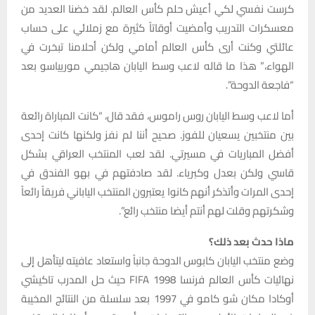
كرست نفسي لكي أعيش حلم كأس العالم. لقد خضنا العديد من
معسكرات التدريب وأمضيت أوقاتاً كثيرة مع زملائي على حساب
عائلتي وكنت أرى كأس العالم أمامي ولكن أحلامنا تبخرت في
الهواء،” هذا ما قاله لاعب وسط اليابان هاجيمي موريياسو بعد
“فاجعة الدوحة”.
أما لاعب وسط اليابان روس راموس، فقد قال، “كانت المباراة رائعة
بين منتخبين يسعيان للفوز. صحيح أننا لم نفز ولكنها كانت إحدى
أفضل المباريات في مسيرتي. لقد لعب المنتخب العراقي بشكل
قاسي ولكن بعدل وكبرياء. لقد صادفتهم في بهو الفندق في
إحدى المرات وأتذكر أنهم كانوا يعتبرون المنتخب الياباني فريقاً رائعاً
وشكرتهم وقلت لهم أنتم أيضا منتخب رائع”.
ماذا حدث بعد ذلك؟
وضع منتخب اليابان كابوس الدوحة جانباً واستعاد عافيته ليتأهل إلى
نهائيات كأس العالم فرنسا 1998 FIFA حيث حل المدرب تاكيشي
أوكادا مكان شو كامو في 1997 بعد سلسلة من النتائج المخيبة