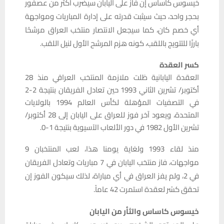
خيسوس كاساس إن فاز على اليابان سيضرب أكثر من عصفور
بحجر واحد، حيث سيثبت قدرته على إدارة المباريات ومواجهة
أي خصم كان، كما سيجعل الانتصار منتخب العراق مرشحًا
بارزًا للتتويج باللقب، كونه هزم المرشح الأول لنيل اللقب.
كسر العقدة
العقدة اليابانية ظلت ملازمة المنتخب العراقي منذ 28
أكتوبر/ تشرين الثاني 1993 حين تعادل الفريقان بنتيجة 2-2
في التصفيات المؤهلة لكأس العالم 1994 بالولايات
المتحدة، ويعود آخر فوز للعراق على اليابان إلى 28 أكتوبر/
تشرين الأول 1982 في دور الألعاب الآسيوية بنتيجة 1-0.
منذ لقاء 1993 ولغاية يومنا هذا، لعب المنتخبان 9
مواجهات، فاز منتخب اليابان في 7 مباريات وتعادل الفريقان
في 2، ولم يفز العراق في أي مباراة، لذلك سيكون الفوز إن
تحقق كسًر لعقدة استمرت 42 عاماً.
خيسوس كاساس والثأر من اليابان