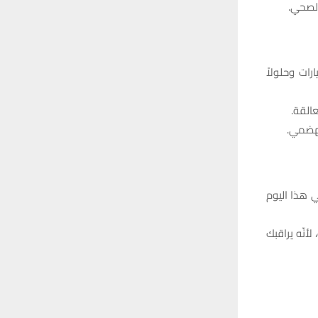
الصحي.
ات وحلولاً
القة.
لهضمي.
ي هذا اليوم
أنّه يراقبك