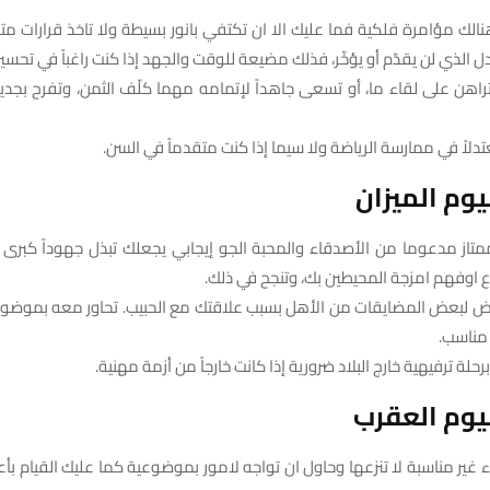
هنالك مؤامرة فلكية فما عليك الا ان تكتفي بانور بسيطة ولا تاخذ قرارات م
جدل الذي لن يقدّم أو يؤخّر، فذلك مضيعة للوقت والجهد إذا كنت راغباً في تحس
تراهن على لقاء ما، أو تسعى جاهداً لإتمامه مهما كلّف الثمن، وتفرح بجديد 
تدلاً في ممارسة الرياضة ولا سيما إذا كنت متقدماً في السن.
وم الميزان
ممتاز مدعوما من الأصدقاء والمحبة الجو إيجابي يجعلك تبذل جهوداً كبرى
 اوفهم امزجة المحيطين بك، وتنجح في ذلك.
عرض لبعض المضايقات من الأهل بسبب علاقتك مع الحبيب. تحاور معه بموضو
مناسب.
 برحلة ترفيهية خارج البلاد ضرورية إذا كانت خارجاً من أزمة مهنية.
يوم العقرب
واء غير مناسبة لا تنزعها وحاول ان تواجه لامور بموضوعية كما عليك القيام بأع