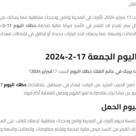
قال
في يوم السبت 17 فبراير 2024، تأثيرك في المحيط واضح، وحججك منطقية مما يمكن
 يسر. تقدم لك القمر في الأسد فرصًا مالية ضخمة،،
حظك
اليوم
17-2
-2024
صالات واسعة، مما يجعلك تتخذ قرارات جديدة أو تنطلق في نشاطات تبعد
م الجمعة 17-2-2024
ك برجك في عالم الفلك حظك اليوم
السبت 17
فبراير 2024
؟
امنح الحبيب المزيد من الوقت ليفكر في مستقبل علاقتكما.،
حظك
اليوم
17-2
عبير عن مشاعرك، فالصراحة تعزز الفهم وتجعل العلاقة أكثر قوة.
يوم الحمل
 بخمسة نجوم تاثيرك في المحيط واضح وحججك منطقية تجعلك تتغلب على ال
 القمر من الاسد فرص مالية ضخمة وتباشر مفاوضات واتصالات واسعة وتقرر