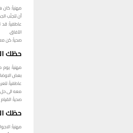
مهنياً: كان 
أن تتجنّب ال
عاطفياً: قد 
الآفاق.
صحياً: كن مع
حظك الي
مهنياً: يوم 
بعض الاوضاع
عاطفياً: تت
معه الى حل 
صحياً: القيام
حظك ال
مهنياً: الاج