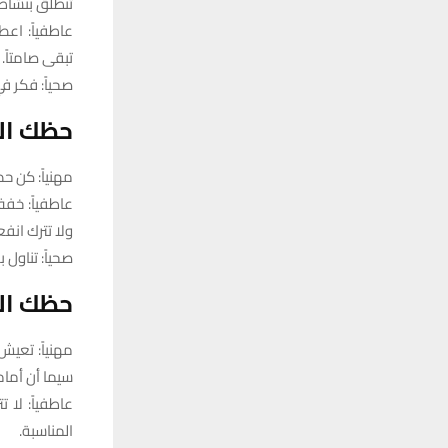
تنطلق بنشاط
عاطفياً: اع
تبقى صامتاً.
صحياً: فكر ف
حظك الي
مهنياً: كن حذ
عاطفياً: خف
ولا تترك انفع
صحياً: تناول
حظك الي
مهنياً: تعيش
سيما أن أمام
عاطفياً: لا 
المناسبة.