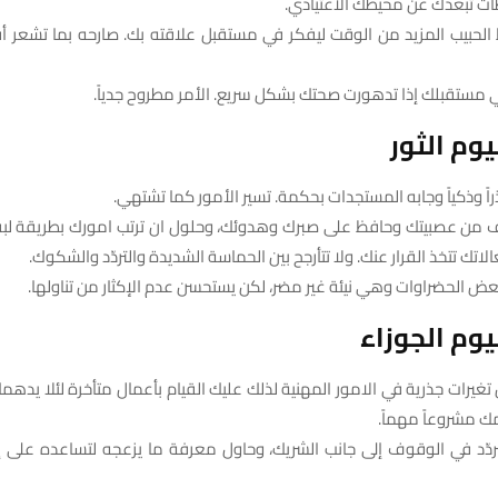
ات تبعدك عن محيطك الاعتيادي.
ط الحبيب المزيد من الوقت ليفكر في مستقبل علاقته بك. صارحه بما تشعر 
ي مستقبلك إذا تدهورت صحتك بشكل سريع. الأمر مطروح جدياً.
وم الثور
راً وذكياً وجابه المستجدات بحكمة. تسير الأمور كما تشتهي.
ف من عصبيتك وحافظ على صبرك وهدوئك، وحلول ان ترتب امورك بطريقة لبقة
الاتك تتخذ القرار عنك. ولا تتأرجح بين الحماسة الشديدة والتردّد والشكوك.
 بعض الحضراوات وهي نيئة غير مضر، لكن يستحسن عدم الإكثار من تناولها.
وم الجوزاء
 تغيرات جذرية في الامور المهنية لذلك عليك القيام بأعمال متأخرة لئلا يدهم
ك مشروعاً مهماً.
تتردّد في الوقوف إلى جانب الشريك، وحاول معرفة ما يزعجه لتساعده على إ