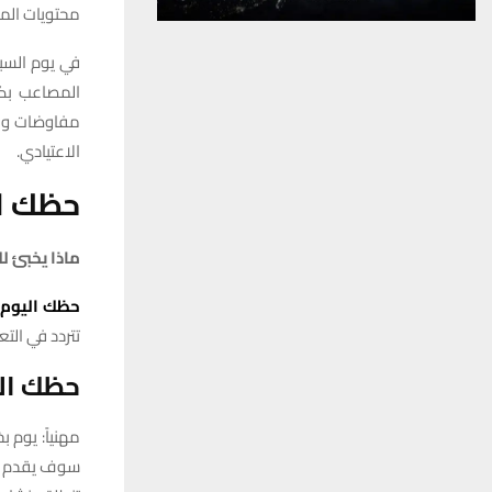
محتويات الم
المصاعب بكل
مفاوضات وات
الاعتيادي.
حظك اليو
ماذا يخبئ ل
حظك
اليوم
تتردد في الت
حظك ال
مهنياً: يوم
سوف يقدم لك