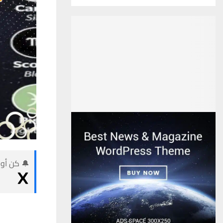
🔔 كن أول