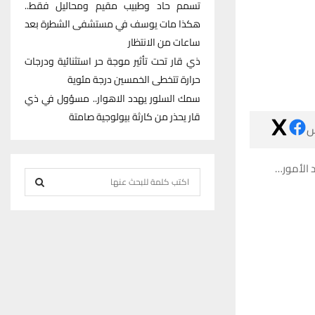
تسمم حاد وطبيب مقيم ومحاليل فقط..
هكذا مات يوسف في مستشفى الشطرة بعد
ساعات من الانتظار
ذي قار تحت تأثير موجة حر استثنائية ودرجات
حرارة تتخطى الخمسين درجة مئوية
سمك السلور يهدد الاهوار.. مسؤول في ذي
قار يحذر من كارثة بيولوجية صامتة

مهنياً: ق
S
e
S
a
r
E
c
h
A
f
R
o