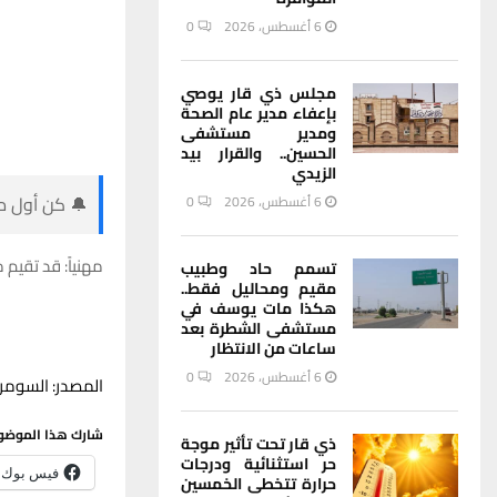
6 أغسطس، 2026
0
مجلس ذي قار يوصي
بإعفاء مدير عام الصحة
ومدير مستشفى
الحسين.. والقرار بيد
الزيدي
🔔 كن أول من
6 أغسطس، 2026
0
مهنياً: قد تقيم
تسمم حاد وطبيب
مقيم ومحاليل فقط..
هكذا مات يوسف في
مستشفى الشطرة بعد
ساعات من الانتظار
6 أغسطس، 2026
0
المصدر: السومري
شارك هذا الموضو
ذي قار تحت تأثير موجة
حر استثنائية ودرجات
فيس بوك
حرارة تتخطى الخمسين