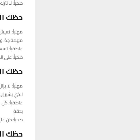
صحياً: لا تت
حظك ال
مهنياً: تعي
مهمة جدًّا.و
عاطفياً: تسع
صحياً: على 
حظك الي
مهنياً: لا ي
الذي يشير إل
عاطفياً: كن 
بدقة.
صحياً: كن عل
حظك الي