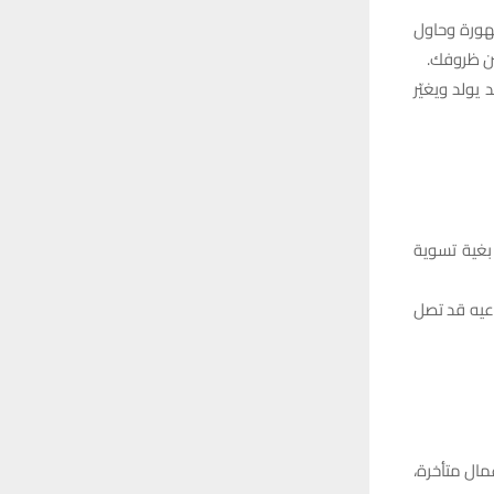
تهورة وحاول
ين ظروفك.
يولد ويغيّر
 بغية تسوية
عيه قد تصل
مال متأخرة،