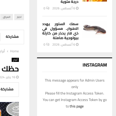
درجة مئوية
6 أغسطس، 2026
0
اخبار
العراق
سمك السلور يهدد
الاهوار.. مسؤول في
ذي قار يحذر من كارثة
مشاركة
بيولوجية صامتة
6 أغسطس، 2026
0
Home
أبراج
أبراج
INSTAGRAM
حظك اليوم ال
16 يناير، 2024
This message appears for Admin Users
only:
مشاركة
Please fill the Instagram Access Token.
You can get Instagram Access Token by go
to
this page