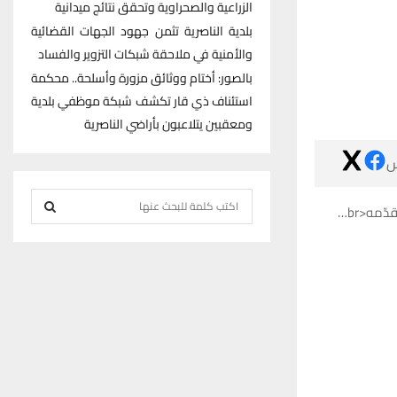
الزراعية والصحراوية وتحقق نتائج ميدانية
بلدية الناصرية تثمن جهود الجهات القضائية
والأمنية في ملاحقة شبكات التزوير والفساد
بالصور: أختام ووثائق مزورة وأسلحة.. محكمة
استئناف ذي قار تكشف شبكة موظفي بلدية
ومعقبين يتلاعبون بأراضي الناصرية

S
مهنياً:
e
S
a
r
E
c
h
A
f
R
o
r
C