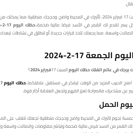
قال
في يوم السبت 17 فبراير 2024، تأثيرك في المحيط واضح، وحججك منطقية مما يمكن
 يسر. تقدم لك القمر في الأسد فرصًا مالية ضخمة،،
حظك
اليوم
17-2
-2024
صالات واسعة، مما يجعلك تتخذ قرارات جديدة أو تنطلق في نشاطات تبعد
م الجمعة 17-2-2024
ك برجك في عالم الفلك حظك اليوم
السبت 17
فبراير 2024
؟
امنح الحبيب المزيد من الوقت ليفكر في مستقبل علاقتكما.،
حظك
اليوم
17-2
عبير عن مشاعرك، فالصراحة تعزز الفهم وتجعل العلاقة أكثر قوة.
يوم الحمل
 بخمسة نجوم تاثيرك في المحيط واضح وحججك منطقية تجعلك تتغلب على ال
 القمر من الاسد فرص مالية ضخمة وتباشر مفاوضات واتصالات واسعة وتقرر