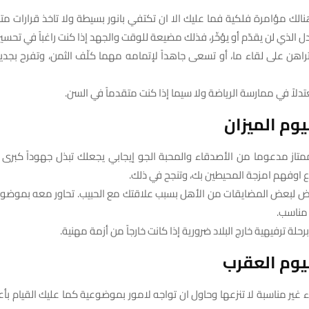
هنالك مؤامرة فلكية فما عليك الا ان تكتفي بانور بسيطة ولا تاخذ قرارات م
جدل الذي لن يقدّم أو يؤخّر، فذلك مضيعة للوقت والجهد إذا كنت راغباً في تحس
تراهن على لقاء ما، أو تسعى جاهداً لإتمامه مهما كلّف الثمن، وتفرح بجديد 
تدلاً في ممارسة الرياضة ولا سيما إذا كنت متقدماً في السن.
وم الميزان
ممتاز مدعوما من الأصدقاء والمحبة الجو إيجابي يجعلك تبذل جهوداً كبرى
 اوفهم امزجة المحيطين بك، وتنجح في ذلك.
عرض لبعض المضايقات من الأهل بسبب علاقتك مع الحبيب. تحاور معه بموضو
مناسب.
 برحلة ترفيهية خارج البلاد ضرورية إذا كانت خارجاً من أزمة مهنية.
يوم العقرب
واء غير مناسبة لا تنزعها وحاول ان تواجه لامور بموضوعية كما عليك القيام بأع