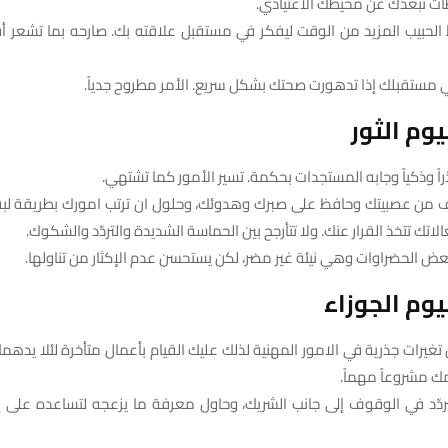
ات تبعدك عن محيطك الاعتيادي.
ط الحبيب المزيد من الوقت ليفكر في مستقبل علاقته بك. صارحه بما تشعر 
ي مستقبلك إذا تدهورت صحتك بشكل سريع. الأمر مطروح جدياً.
وم الثور
راً وذكياً وجابه المستجدات بحكمة. تسير الأمور كما تشتهي.
ف من عصبيتك وحافظ على صبرك وهدوئك، وحلول ان ترتب امورك بطريقة لبقة
الاتك تتخذ القرار عنك. ولا تتأرجح بين الحماسة الشديدة والتردّد والشكوك.
 بعض الحضراوات وهي نيئة غير مضر، لكن يستحسن عدم الإكثار من تناولها.
وم الجوزاء
 تغيرات جذرية في الامور المهنية لذلك عليك القيام بأعمال متأخرة لئلا يدهم
ك مشروعاً مهماً.
تتردّد في الوقوف إلى جانب الشريك، وحاول معرفة ما يزعجه لتساعده على إ