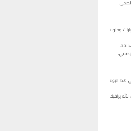
الصحي.
ات وحلولاً
القة.
لهضمي.
ي هذا اليوم
أنّه يراقبك