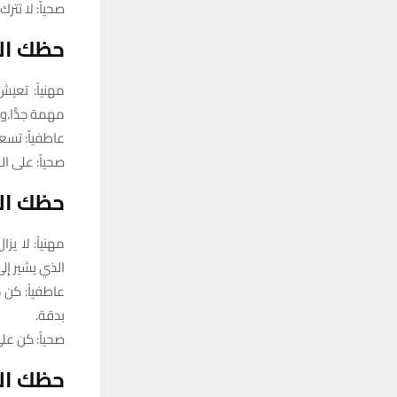
صحياً: لا تت
حظك ال
مهنياً: تعي
مهمة جدًّا.و
عاطفياً: تسع
صحياً: على 
حظك الي
مهنياً: لا ي
الذي يشير إل
عاطفياً: كن 
بدقة.
صحياً: كن عل
حظك الي