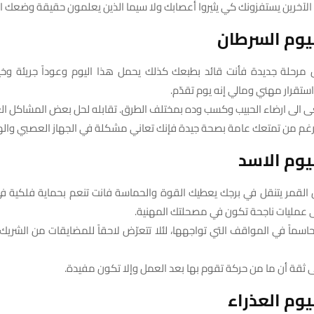
رك الآخرين يستفزونك كي يثيروا أعصابك ولا سيما الذين يعلمون حقيقة وضعك 
يوم السرطان
ش مرحلة جديدة فأنت قائد بطبعك كذلك يحمل هذا اليوم وعوداً جريئة وخيار
استقرار مهني ومالي إنه يوم تقدّم.
ى الى ارضاء الحبيب وكسب وده بمختلف الطرق. تقابله لحل بعض المشاكل الع
الرغم من تمتعك عامة بصحة جيدة فإنك تعاني مشكلة في الجهاز العصبي وا
وم الاسد
زال القمر يتنقل في برجك يعطيك القوة والحماسة فانت تنعم بحماية فلكية ف
ى عمليات ناجحة تكون في مصحلتك المهنية.
حاسماً في المواقف التي تواجهها، لئلا تتعرّض لاحقاً للمضايقات من الشريك، ل
ى ثقة أن ما من حركة تقوم بها بعد العمل وإلا تكون مفيدة.
وم العذراء