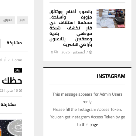
بالصور: أختام ووثائق
مزورة وأسلحة..
اخبار
العراق
محكمة استئناف ذي
قار تكشف شبكة
موظفي بلدية
ومعقبين يتلاعبون
مشاركة
بأراضي الناصرية
7 أغسطس، 2026
0
Home
أبراج
أبراج
INSTAGRAM
حظك اليوم ال
16 يناير، 2024
This message appears for Admin Users
only:
مشاركة
Please fill the Instagram Access Token.
You can get Instagram Access Token by go
to
this page