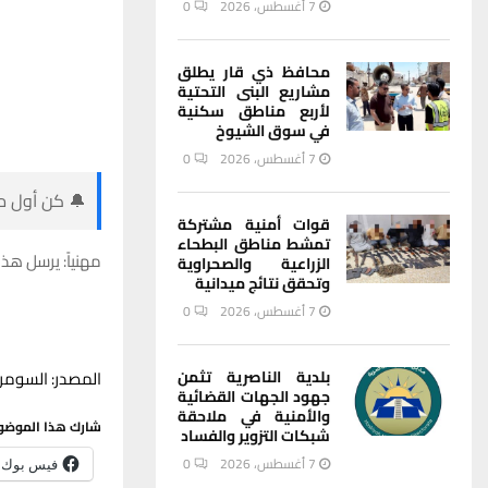
7 أغسطس، 2026
0
محافظ ذي قار يطلق
مشاريع البنى التحتية
لأربع مناطق سكنية
في سوق الشيوخ
7 أغسطس، 2026
0
🔔 كن أول من
قوات أمنية مشتركة
تمشط مناطق البطحاء
مهنياً: يرسل هذا
الزراعية والصحراوية
وتحقق نتائج ميدانية
7 أغسطس، 2026
0
المصدر: السومري
بلدية الناصرية تثمن
جهود الجهات القضائية
والأمنية في ملاحقة
شارك هذا الموضو
شبكات التزوير والفساد
7 أغسطس، 2026
0
فيس بوك