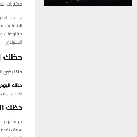
محتويات الم
المصاعب بكل
مفاوضات وات
الاعتيادي.
حظك اليو
ماذا يخبئ ل
حظك
اليوم
تتردد في الت
حظك ال
مهنياً: يوم
سوف يقدم لك