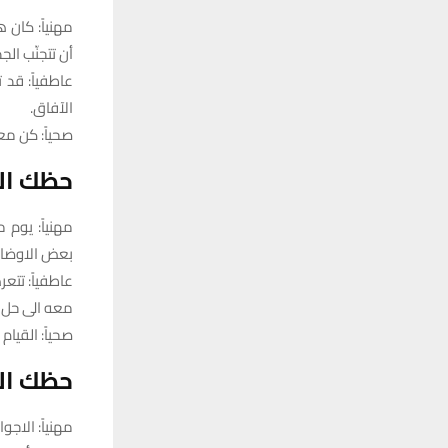
مهنياً: كان 
أن تتجنّب ال
عاطفياً: قد 
الآفاق.
صحياً: كن مع
حظك الي
مهنياً: يوم 
بعض الاوضاع
عاطفياً: تت
معه الى حل 
صحياً: القيام
حظك ال
مهنياً: الاج