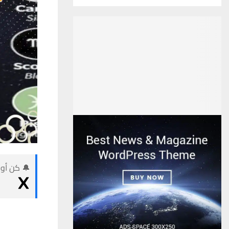
🔔 كن أول