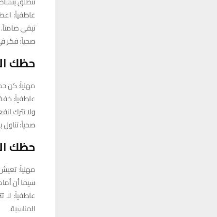
تنطلق بنشاط
عاطفياً: اع
تبقى صامتاً.
صحياً: فكر ف
حظك الي
مهنياً: كن حذ
عاطفياً: خف
ولا تترك انفع
صحياً: تناول
حظك الي
مهنياً: تعيش
سيما أن أمام
عاطفياً: لا 
المناسبة.