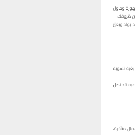
تهورة وحاول
ين ظروفك.
يولد ويغيّر
 بغية تسوية
عيه قد تصل
مال متأخرة،