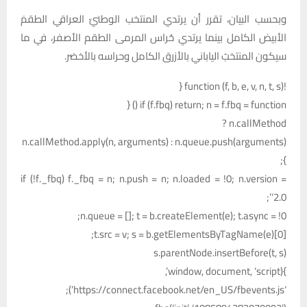
وبحسب البيان، تقرر أن يرتدي المنتخب الوطنيّ العراقي الطقمَ
الأبيض الكامل بينما يرتدي حُراس المرمى الطقم الأصفر، في ما
سيكون المنتخبُ الياباني بالأزرق الكامل وحراسه بالأخضر.
!function (f, b, e, v, n, t, s) {
if (f.fbq) return; n = f.fbq = function () {
n.callMethod ?
n.callMethod.apply(n, arguments) : n.queue.push(arguments)
};
if (!f._fbq) f._fbq = n; n.push = n; n.loaded = !0; n.version =
‘2.0’;
n.queue = []; t = b.createElement(e); t.async = !0;
t.src = v; s = b.getElementsByTagName(e)[0];
s.parentNode.insertBefore(t, s)
}(window, document, ‘script’,
‘https://connect.facebook.net/en_US/fbevents.js’);