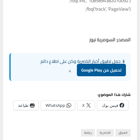
fbq(‘init’, ‘1085894382070092’);
fbq(‘track’, ‘PageView’);
المصدر: السومرية نيوز
📱 حمل تطبيق أخبار الناصرية وكن على اطلاع دائم
×
تحميل من Google Play
شارك هذا الموضوع:
فيس بوك
X
WhatsApp
طباعة
العراق
الناصرية
رياضة