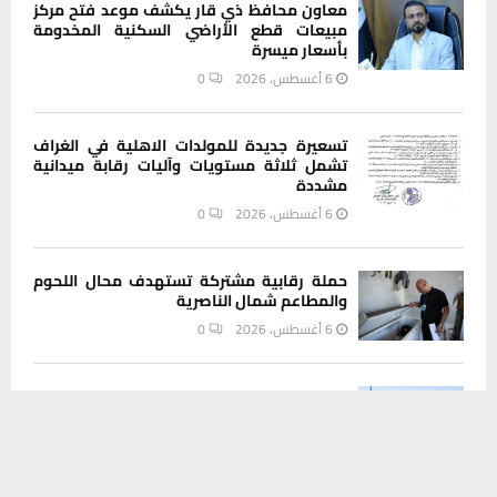
معاون محافظ ذي قار يكشف موعد فتح مركز
مبيعات قطع الأراضي السكنية المخدومة
بأسعار ميسرة
6 أغسطس، 2026
0
تسعيرة جديدة للمولدات الاهلية في الغراف
تشمل ثلاثة مستويات وآليات رقابة ميدانية
مشددة
6 أغسطس، 2026
0
حملة رقابية مشتركة تستهدف محال اللحوم
والمطاعم شمال الناصرية
6 أغسطس، 2026
0
اتصالات ذي قار: خدمة الإنترنت المجاني مفعلة
يستخدم هذا الموقع ملفات تعريف الارتباط لتحسين تجربتك. سنفترض أنك
لزوار كورنيش الناصرية
موافق على هذا، ولكن يمكنك إلغاء الاشتراك إذا كنت ترغب في ذلك.
6 أغسطس، 2026
0
موافق
قراءة المزيد