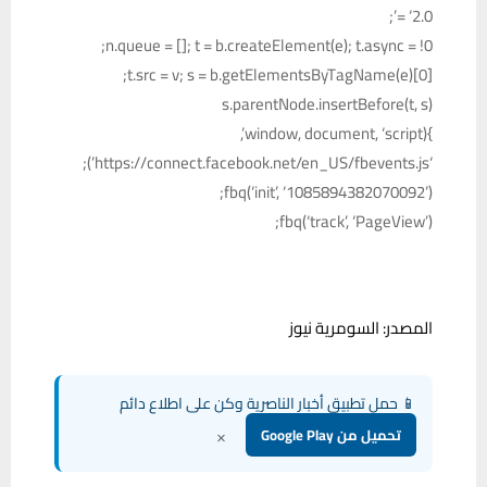
= ‘2.0’;
n.queue = []; t = b.createElement(e); t.async = !0;
t.src = v; s = b.getElementsByTagName(e)[0];
s.parentNode.insertBefore(t, s)
}(window, document, ‘script’,
‘https://connect.facebook.net/en_US/fbevents.js’);
fbq(‘init’, ‘1085894382070092’);
fbq(‘track’, ‘PageView’);
المصدر: السومرية نيوز
📱 حمل تطبيق أخبار الناصرية وكن على اطلاع دائم
×
تحميل من Google Play