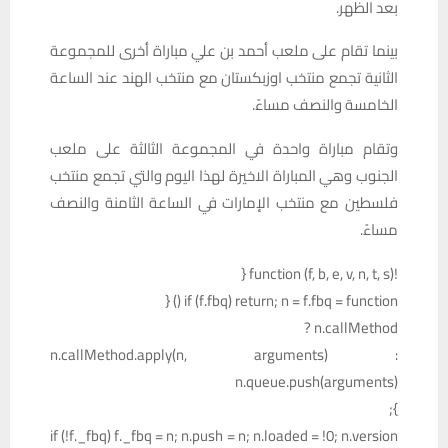
بعد الظهر.
بينما تقام على ملعب أحمد بن علي مباراة أخرى للمجموعة
الثانية تجمع منتخب اوزبكستان مع منتخب الهند عند الساعة
الخامسة والنصف مساءً.
وتقام مباراة واحدة في المجموعة الثالثة على ملعب
الجنوب وهي المباراة الاخيرة لهذا اليوم والتي تجمع منتخب
فلسطين مع منتخب الإمارات في الساعة الثامنة والنصف
مساءً.
!function (f, b, e, v, n, t, s) {
if (f.fbq) return; n = f.fbq = function () {
n.callMethod ?
n.callMethod.apply(n, arguments) :
n.queue.push(arguments)
};
if (!f._fbq) f._fbq = n; n.push = n; n.loaded = !0; n.version