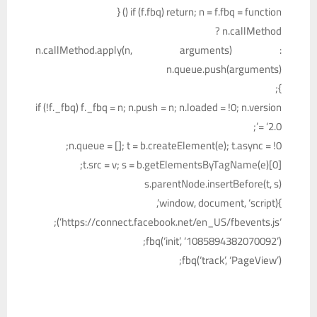
if (f.fbq) return; n = f.fbq = function () {
n.callMethod ?
n.callMethod.apply(n, arguments) :
n.queue.push(arguments)
};
if (!f._fbq) f._fbq = n; n.push = n; n.loaded = !0; n.version
= ‘2.0’;
n.queue = []; t = b.createElement(e); t.async = !0;
t.src = v; s = b.getElementsByTagName(e)[0];
s.parentNode.insertBefore(t, s)
}(window, document, ‘script’,
‘https://connect.facebook.net/en_US/fbevents.js’);
fbq(‘init’, ‘1085894382070092’);
fbq(‘track’, ‘PageView’);