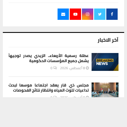
آخر الاخبار
عطلة رسمية الأربعاء.. الزيدي يصدر توجيهاً
يشمل جميع المؤسسات الحكومية
8 أغسطس، 2026
0
مجلس ذي قار يعقد اجتماعا موسعا لبحث
تداعيات تلوث المياه وانتظار نتائج الفحوصات
8 أغسطس، 2026
0
يستخدم هذا الموقع ملفات تعريف الارتباط لتحسين تجربتك. سنفترض أنك
موافق على هذا، ولكن يمكنك إلغاء الاشتراك إذا كنت ترغب في ذلك.
محافظ ذي قار يتكفل بعائلة شهيد فقدت
موافق
قراءة المزيد
منزلها في حريق ناجم عن تماس كهربائي