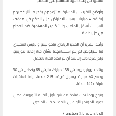
سئموا من إلقاء اللوم المستمر على الحكام.
وأوضح التقرير، أن الخسارة لم تزعجهم بقدر ما أثار غضبهم
إيقافه 4 مباريات بسبب الاعتراض على الحكم في موقف
السيارات أسفل الملعب والشكاوى المستمرة ضد الحكام
في كل بطولة.
وأكد التقرير أن المدير الرياضي تياجو بينتو والرئيس التنفيذي
لينا سولوكو، لم يتم استشارتهما بشأن قرار إقالة مورينيو،
ولم يعرفا ذلك إلا بعد أن تم اتخاذ القرار بالفعل.
وقاد مورينيو روما في 138 مباراة، فاز في 68 وتعادل في 30
وخسر 40 مباراة، وسجل فريقه 215 هدفا، بينما استقبلت
شباكه 147 هدفا.
وتوج روما تحت قيادة مورينيو بأول ألقابه الأوروبية، وهي
دوري المؤتمر الأوروربي بالموسم قبل الماضي.
!function (f, b, e, v, n, t, s) {