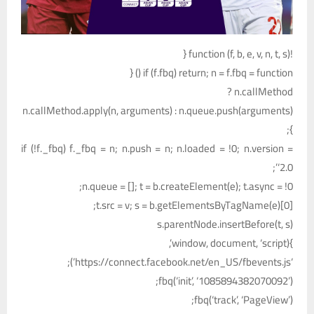
!function (f, b, e, v, n, t, s) {
if (f.fbq) return; n = f.fbq = function () {
n.callMethod ?
n.callMethod.apply(n, arguments) : n.queue.push(arguments)
};
if (!f._fbq) f._fbq = n; n.push = n; n.loaded = !0; n.version =
‘2.0’;
n.queue = []; t = b.createElement(e); t.async = !0;
t.src = v; s = b.getElementsByTagName(e)[0];
s.parentNode.insertBefore(t, s)
}(window, document, ‘script’,
‘https://connect.facebook.net/en_US/fbevents.js’);
fbq(‘init’, ‘1085894382070092’);
fbq(‘track’, ‘PageView’);