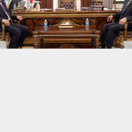
حسين تجربتك. سنفترض أنك موافق على هذا، ولكن يمكنك إلغاء الاشتراك إذا كنت
 من يعرف الأخبار العاجلة عن الناصرية– تابع حساباتنا على فيسبوك أو
النزاهة ومؤسسة الشهداء على تشكيل لجانٍ مشتركةٍ للتحقيق في حال
ُعاملات شهداء الإرهاب.