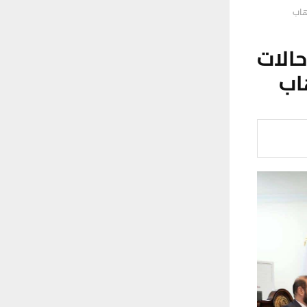
هاب
الات
اب