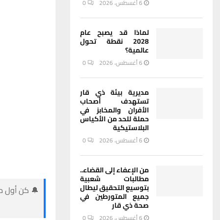
6 أغسطس، 2026
0
لماذا قد يصبح عام
2028 نقطة تحول
عالمية؟
6 أغسطس، 2026
0
مديرية بيئة ذي قار
تستهدف أصحاب
الأفران والمخابز في
حملة للحد من الأكياس
البلاستيكية
6 أغسطس، 2026
0
من الإعفاء إلى القضاء..
مطالبات شعبية
بتوسيع التحقيق ليطال
🔔 كن أول من
جميع المتورطين في
صحة ذي قار
6 أغسطس، 2026
0