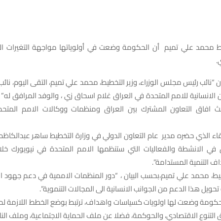
يط محمد علي تميم أن الحكومة وضعت في أولوياتها مواجهة التغيرات ال
.
ن “نائب رئيس مجلس الوزراء، وزير التخطيط، محمد علي تميم، التقى اليوم، نائب
انسانية للامم المتحدة في العراق غلام اسحاق زي ، والوفد المرافق له” ،
بحث افاق التعاون المشترك بين العراق ومنظمات ووكالات الامم المتح
قاء الذي حضره مدير عام التعاون الدولي في وزارة التخطيط ساهر عبدالكاظ
في الانشطة والفعاليات التي ستنظمها الامم المتحدة في نيويورك خلال
ف التنمية المستدامة”.
طيط، محمد علي تميم،بحسب البيان ، “دور المنظمات الاممية في دعم جهود ال
حويل هذا الدعم من الجوانب الانسانية الى المجالات التنموية”.
لحكومة وضعت لها اولويات كسياسات واهداف، ترتبط بوضع الخطط اللازمة لم
ق التنوع الاقتصادي، والحوكمة، فضلا عن ملف الحماية الاجتماعية، وملف الناز