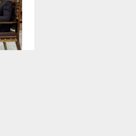
يستخدم هذا الموقع ملفات تعريف الارتباط لت
🔔 كن أول
وكالات:
اتفقت هيئة 
والخروقات بم