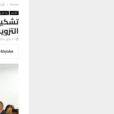
Home
ألأخب
ألأخبار
إذاعة وت
تشكيل
التزوي
17 يناير، 2024
مشاركة