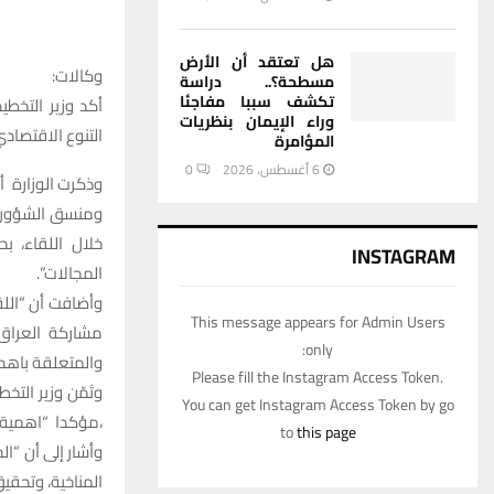
هل تعتقد أن الأرض
وكالات:
مسطحة؟.. دراسة
تكشف سببا مفاجئا
أكد وزير التخط
وراء الإيمان بنظريات
التنوع الاقتصادي
المؤامرة
6 أغسطس، 2026
0
وذكرت الوزارة أ
ومنسق الشؤون ال
خلال اللقاء، 
INSTAGRAM
المجالات”.
وأضافت أن “الل
This message appears for Admin Users
مشاركة العراق 
only:
والمتعلقة باهدا
Please fill the Instagram Access Token.
وثمّن وزير التخ
You can get Instagram Access Token by go
،مؤكدا “اهمية ت
to
this page
وأشار إلى أن “ا
المناخية، وتحقي