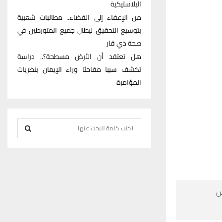
البلاستيكية
من الإعفاء إلى القضاء.. مطالبات شعبية
بتوسيع التحقيق ليطال جميع المتورطين في
صحة ذي قار
هل تعتقد أن الأرض مسطحة؟.. دراسة
تكشف سببا مفاجئا وراء الإيمان بنظريات
المؤامرة
S
e
S
a
r
E
c
h
A

f
R
o