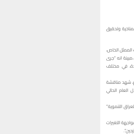
r
C
:
H
مناخية وتحقيق
 الممثل الخاص،
مبينة انه “جرى
دة، في مختلف
م، شهد مناقشة
 العام الحالي
عراق التنموية”
واجهة التغيرات
حين”.