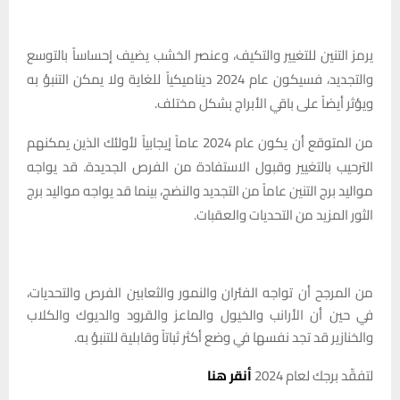
يرمز التنين للتغيير والتكيف، وعنصر الخشب يضيف إحساساً بالتوسع
والتجديد، فسيكون عام 2024 ديناميكياً للغاية ولا يمكن التنبؤ به
ويؤثر أيضاً على باقي الأبراج بشكل مختلف.
من المتوقع أن يكون عام 2024 عاماً إيجابياً لأولئك الذين يمكنهم
الترحيب بالتغيير وقبول الاستفادة من الفرص الجديدة. قد يواجه
مواليد برج التنين عاماً من التجديد والنضج، بينما قد يواجه مواليد برج
الثور المزيد من التحديات والعقبات.
من المرجح أن تواجه الفئران والنمور والثعابين الفرص والتحديات،
في حين أن الأرانب والخيول والماعز والقرود والديوك والكلاب
والخنازير قد تجد نفسها في وضع أكثر ثباتاً وقابلية للتنبؤ به.
لتفقّد برجك لعام 2024
أنقر هنا