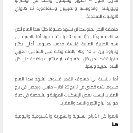
تشرين الاول – أكتوبر، وسيكون واضحًا في اوستراليا
ونيوزيلاندا واندونيسيا والفيليبين وسنغافورة ثم هاواي
(الولايات المتحدة).
منطقة البحر المتوسط لن تشهد كسوفًا كليًّا هذا العام لكن
هنالك كسوفًا جزئيًّا بنسبة 20 بالمئة تقريبًا. أمّا بالنسبة الى
شبه الجزيرة العربية فنسبة حدوث كسوف أعلى بكثير
وتتراوح بين الـ 40 و90 بالمئة وذلك على الشاطئ الغربي
منها فقط. لكن ظل الكسوف يترك تأثيرات واضحة على كل
البلاد العربية وتركيا.
أما بالنسبة الى خسوف القمر فسوف نشهد هذا العام
خسوفا شبه قمري في تاريخ 25 آذار – مارس، ويحصل في برج
العقرب ليسبب بعض الإشكلات المهنية والشخصية في حياة
مواليد أبراج الثور والاسد والعقرب.
تابعوا كل الأبراج السنوية والشهرية والأسبوعية واليومية
هنا