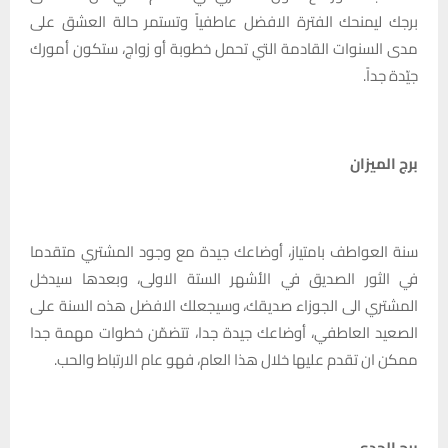
برجك ليمنحك الفترة الافضل عاطفياً وتستمر حالة العشق على
مدى السنوات القادمة التي تحمل خطوبة أو زواج، ستكون أمورك
جيّدة جداً.
برج الميزان
سنة العواطف بامتياز، أوضاعك جيدة مع وجود المشتري متقدما
في الثور الصديق في الأشهر الستة الاولى، وبعدها سيدخل
المشتري الى الجوزاء صديقك، وسيجعلك الافضل هذه السنة على
الصعيد العاطفي، أوضاعك جيدة جدا، تتضمّن خطوات مهمة جدا
ممكن ان تقدم عليها خلال هذا العام، فهو عام الارتباط والحب.
برج الجدي