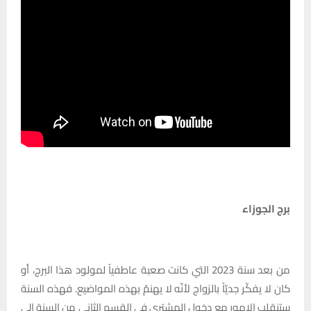
برج الجوزاء
من بعد سنة 2023 التي كانت صعبة عاطفياً لمولود هذا البرج، أو
كان لا يفكّر جديّاً بالزواج لأنّه لا يهنمّ بهذه المواضيع. فهذه السنة
ستنقلب الامور مع دخول المشتري في القسم الثاني من السنة الى