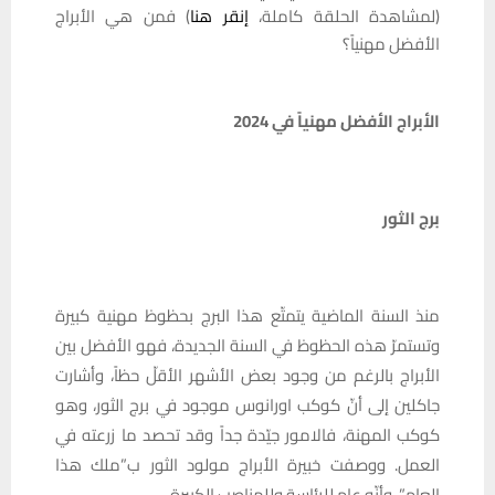
(لمشاهدة الحلقة كاملة،
إنقر هنا
) فمن هي الأبراج
الأفضل مهنياً؟
الأبراج الأفضل مهنياً في 2024
برج الثور
منذ السنة الماضية يتمتّع هذا البرج بحظوظ مهنية كبيرة
وتستمرّ هذه الحظوظ في السنة الجديدة، فهو الأفضل بين
الأبراج بالرغم من وجود بعض الأشهر الأقلّ حظاً، وأشارت
جاكلين إلى أنّ كوكب اورانوس موجود في برج الثور، وهو
كوكب المهنة، فالامور جيّدة جداً وقد تحصد ما زرعته في
العمل. ووصفت خبيرة الأبراج مولود الثور ب”ملك هذا
العام”، وأنّه عام للرئاسة وللمناصب الكبيرة.