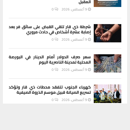
المقبل
9 أغسطس، 2026
0
شرطة ذي قار تلقي القبض على سائق فر بعد
إصابة عشرة أشخاص في حادث مروري
9 أغسطس، 2026
0
سعر صرف الدولار أمام الدينار في البورصة
المحلية لمدينة الناصرية اليوم
9 أغسطس، 2026
0
كهرباء الجنوب تتفقد محطات ذي قار وتؤكد
تسريع الصيانة قبيل موسم الذروة الصيفية
9 أغسطس، 2026
0
يستخدم هذا الموقع ملفات تعريف الارتباط لتحسين تجربتك. سنفترض أنك
موافق على هذا، ولكن يمكنك إلغاء الاشتراك إذا كنت ترغب في ذلك.
INSTAGRAM
موافق
قراءة المزيد