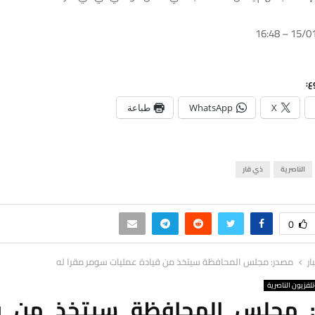
ع:
X
WhatsApp
طباعة
الناصرية
ذي قار
0
ار
مصدر: مجلس المحافظة سيتخذ من قيادة عمليات سومر مقرا له
لفزيون الناصرية
 مجلس المحافظة سيتخذ من ق