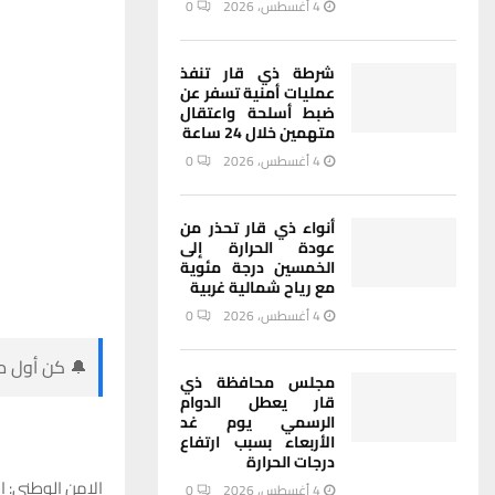
4 أغسطس، 2026
0
شرطة ذي قار تنفذ
عمليات أمنية تسفر عن
ضبط أسلحة واعتقال
متهمين خلال 24 ساعة
4 أغسطس، 2026
0
أنواء ذي قار تحذر من
عودة الحرارة إلى
الخمسين درجة مئوية
مع رياح شمالية غربية
4 أغسطس، 2026
0
🔔 كن أول من
مجلس محافظة ذي
قار يعطل الدوام
الرسمي يوم غد
الأربعاء بسبب ارتفاع
درجات الحرارة
الامن الوطني: ا
4 أغسطس، 2026
0