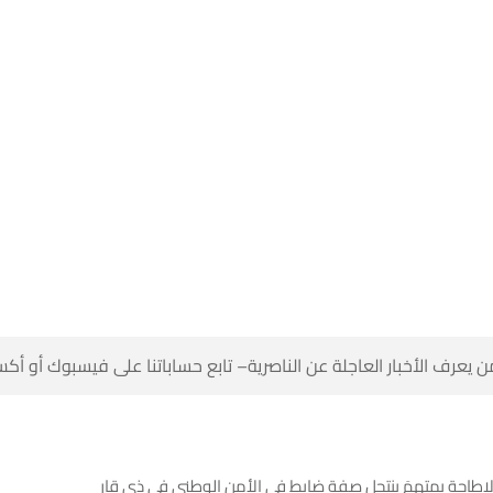
 كن أول من يعرف الأخبار العاجلة عن الناصرية– تابع حساباتنا على ف
الامن الوطني: الإطاحة بمتهمَ ينتحل صفة ضابط في الأمن ا