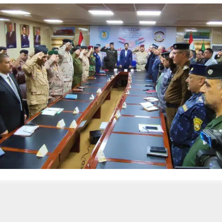
 من يعرف الأخبار العاجلة عن الناصرية– تابع حساباتنا على فيسبوك أو
حسين تجربتك. سنفترض أنك موافق على هذا، ولكن يمكنك إلغاء الاشتراك إذا كنت