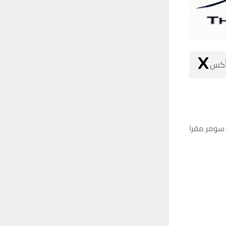
 أكس
 سومر مقرا