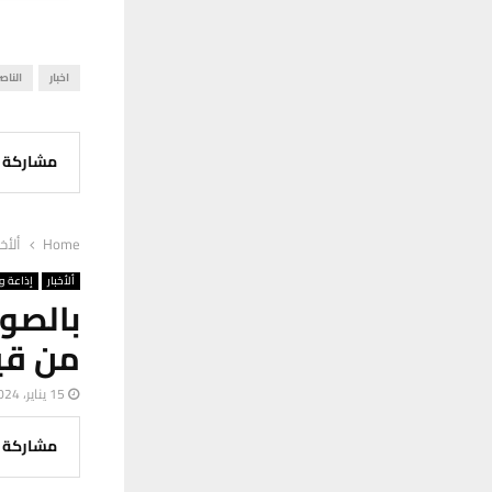
اخبار
الناص
مشاركة
Home
ألأخب
ألأخبار
إذاعة وت
بالصو
من قي
15 يناير، 2024
مشاركة