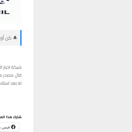
🔔 كن أول
شبكة اخبار ال
قال مصدر مط
له بعد استلا
شارك هذا الم
فيس ب