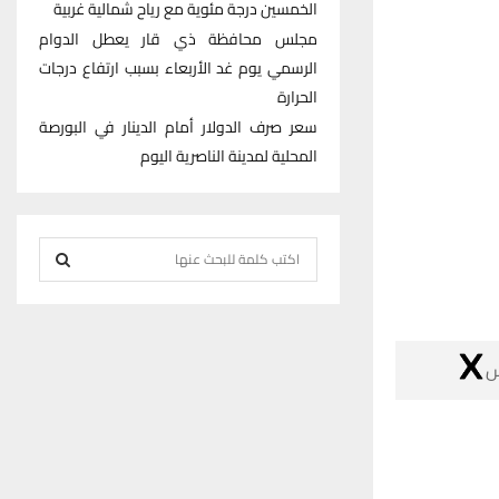
الخمسين درجة مئوية مع رياح شمالية غربية
مجلس محافظة ذي قار يعطل الدوام
الرسمي يوم غد الأربعاء بسبب ارتفاع درجات
الحرارة
سعر صرف الدولار أمام الدينار في البورصة
المحلية لمدينة الناصرية اليوم
S
e
S
a
r
E
c

h
A
f
R
o
r
C