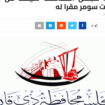
ت سومر مقرا له
0