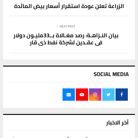
الزراعة تعلن عودة استقرار أسعار بيض المائدة
NEXT POST
بيان النـزاهـة: رصد مغـالاة بــ33مليـون دولار
في عقـدين لشركة نفط ذي قار
SOCIAL MEDIA
آخر الاخبار