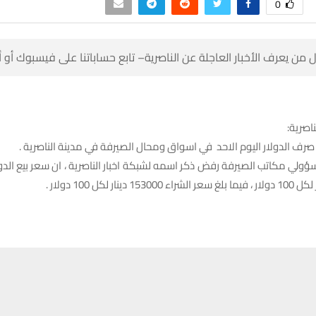
0
 من يعرف الأخبار العاجلة عن الناصرية– تابع حساباتنا على فيسبوك أو
ناصرية:
رف الدولار اليوم الاحد في اسواق ومحال الصيرفة في مدينة الناصرية .
ولي مكاتب الصيرفة رفض ذكر اسمه لشبكة اخبار الناصرية ، ان سعر بيع الدولا
حسين تجربتك. سنفترض أنك موافق على هذا، ولكن يمكنك إلغاء الاشتراك إذا كنت
وضوع:
وك
X
WhatsApp
طباعة