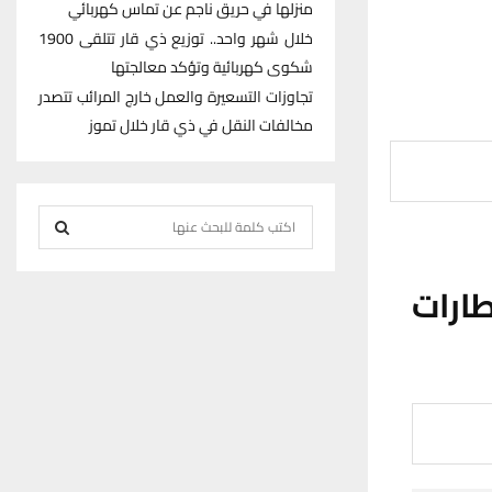
منزلها في حريق ناجم عن تماس كهربائي
خلال شهر واحد.. توزيع ذي قار تتلقى 1900
شكوى كهربائية وتؤكد معالجتها
تجاوزات التسعيرة والعمل خارج المرائب تتصدر
مخالفات النقل في ذي قار خلال تموز
S
e
S
a
ارات
r
E
c
h
A
f
R
o
r
C
:
H