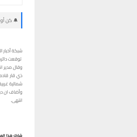
🔔 كن أول
شبكة أخبار ال
توقعت دائرة 
وقال مدير ان
ذي قار قادم 
شمالية غربية
وأضاف ان درجات الحرارة العظمى
انتهى.
شارك هذا الم