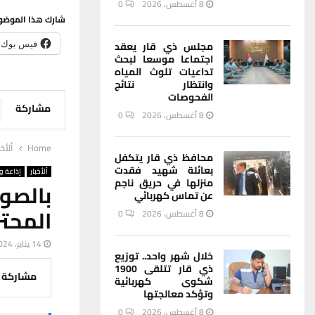
8 أغسطس، 2026
0
شارك هذا الموضو
فيس بوك
مجلس ذي قار يعقد
اجتماعا موسعا لبحث
تداعيات تلوث المياه
وانتظار نتائج
الفحوصات
مشاركة
8 أغسطس، 2026
0
Home
ألأخب
محافظ ذي قار يتكفل
بعائلة شهيد فقدت
ألأخبار
إذاعة وت
منزلها في حريق ناجم
بالصو
عن تماس كهربائي
المحت
8 أغسطس، 2026
0
14 يناير، 2024
خلال شهر واحد.. توزيع
ذي قار تتلقى 1900
مشاركة
شكوى كهربائية
وتؤكد معالجتها
8 أغسطس، 2026
0