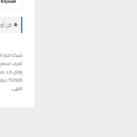
مشاركة
🔔 كن أول
شبكة اخبار ال
تعرف اسعار ص
وقال احد مسؤ
153500 دينار لكل 100 دولار ، فيما بلغ سعر الشراء 153000 دينار لكل 100 دولار .
انتهى.
يستخدم هذا الموقع ملفات تعريف الارتباط لت
شارك هذا الم
فيس ب