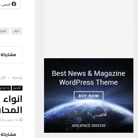
فيس ب
اخبار
العرا
مشاركة
Home
ألأخب
ألأخبار
إذاعة وت
انواء
المحا
14 يناير، 2024
مشاركة