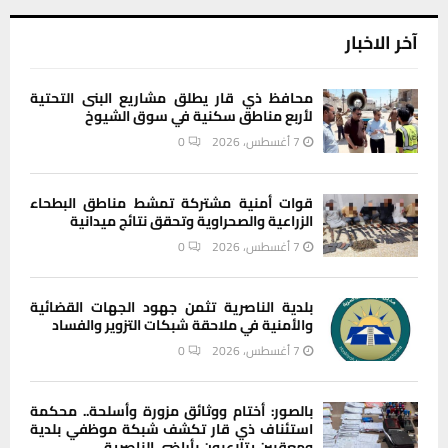
آخر الاخبار
محافظ ذي قار يطلق مشاريع البنى التحتية
لأربع مناطق سكنية في سوق الشيوخ
7 أغسطس، 2026
0
قوات أمنية مشتركة تمشط مناطق البطحاء
الزراعية والصحراوية وتحقق نتائج ميدانية
7 أغسطس، 2026
0
بلدية الناصرية تثمن جهود الجهات القضائية
والأمنية في ملاحقة شبكات التزوير والفساد
7 أغسطس، 2026
0
بالصور: أختام ووثائق مزورة وأسلحة.. محكمة
استئناف ذي قار تكشف شبكة موظفي بلدية
ومعقبين يتلاعبون بأراضي الناصرية