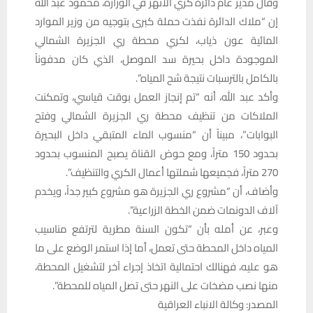
وقال مدير عام دائرة كري الأنهر في الوزارة، محمود عبد الله
إن “ملاك الدائرة نفذت حملة كبرى بتوجيه من وزير الموارد
المائية عون ذياب، لكري محطة ري الجزيرة الشمالي
الموجودة داخل بحيرة سد الموصل، الذي كان مدفوناً
بالكامل بالترسبات نتيجة شح المياه”.
وأكد عبد الله، أنه “تم إنجاز العمل بوقت قياسي، وتمكنت
الملاكات من تنظيف محطة ري الجزيرة الشمالي وفتح
البوابات”، مبيناً أن “منسوب الماء المتبقي داخل البحيرة
بحدود 150 متراً، ومع حوض القناة يصبح المنسوب بحدود
270 متراً، فجميعها شملتها أعمال الكري والتنظيف”.
وأضاف، أن “مشروع ري الجزيرة هو مشروع كبير جداً، ويخدم
آلاف الدونمات ضمن الخطة الزراعية”.
وعبر، عن أمله بأن “تكون السنة مطرية لترتفع مناسيب
المياه داخل المحطة حتى تعمل، أما إذا استمر الوضع على ما
هو عليه، فهنالك احتمالية اتخاذ إجراء آخر لتشغيل المحطة،
منها نصب مضخات على النهر حتى تصل المياه للمحطة”.
المصدر: وكالة الانباء العراقية