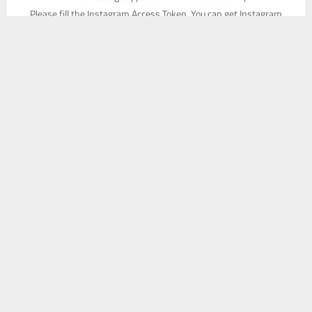
Please fill the Instagram Access Token. You can get Instagram
يستخدم هذا الموقع ملفات تعريف الارتباط لتحسين تجربتك. سنفترض أنك
Access Token by go to
this page
موافق على هذا، ولكن يمكنك إلغاء الاشتراك إذا كنت ترغب في ذلك.
موافق
قراءة المزيد