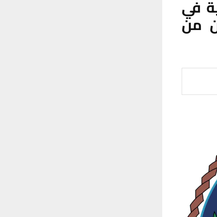
ية في
ن من