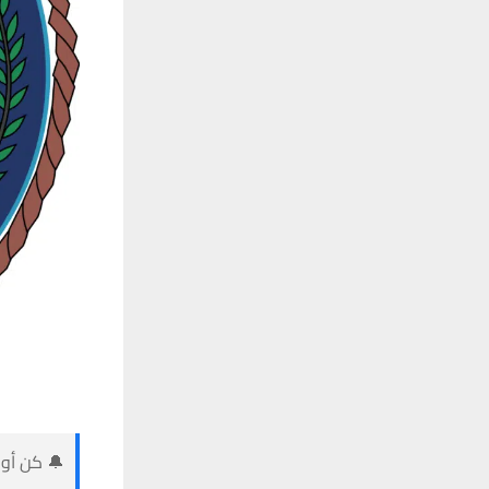
🔔 كن أول