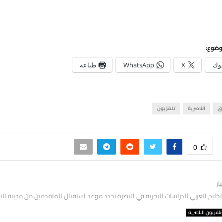
وضوع:
وك
X
WhatsApp
طباعة
ق
الناصرية
تلفزيون
0
ار
لخليج العربي للدراسات البحرية في البصرة تحدد موعد استقبال المتقدمين من مدينة الن
لفزيون الناصرية