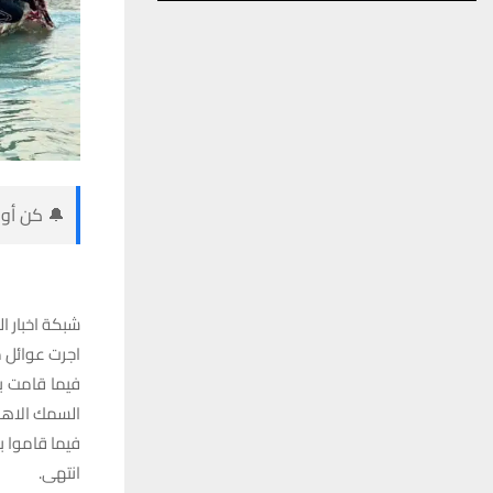
🔔 كن أول
شبكة اخبار ال
اجرت عوائل 
فيما قامت ب
السمك الاهوا
فيما قاموا بت
انتهى.