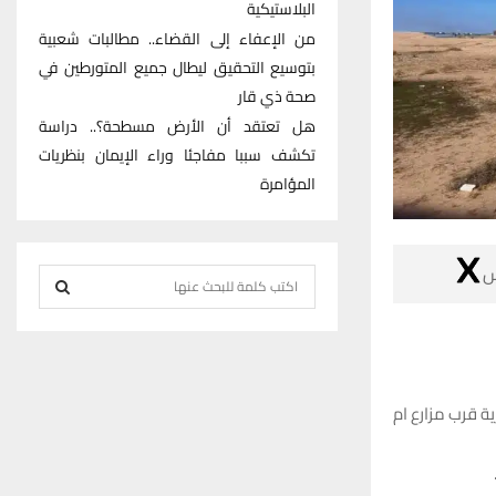
البلاستيكية
من الإعفاء إلى القضاء.. مطالبات شعبية
بتوسيع التحقيق ليطال جميع المتورطين في
صحة ذي قار
هل تعتقد أن الأرض مسطحة؟.. دراسة
تكشف سببا مفاجئا وراء الإيمان بنظريات
المؤامرة

S
e
S
a
r
E
c
كشف مصدر مرور
h
A
f
R
o