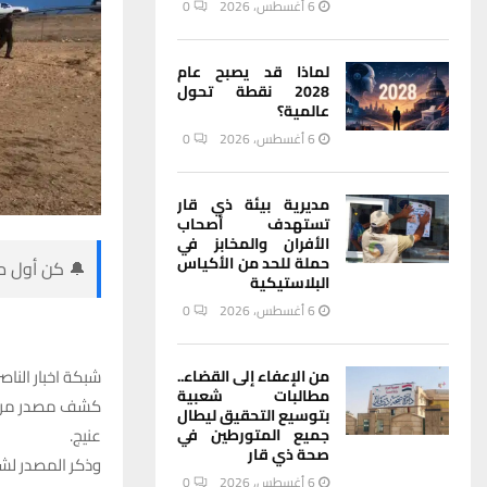
6 أغسطس، 2026
0
لماذا قد يصبح عام
2028 نقطة تحول
عالمية؟
6 أغسطس، 2026
0
مديرية بيئة ذي قار
تستهدف أصحاب
الأفران والمخابز في
حملة للحد من الأكياس
🔔 كن أول من
البلاستيكية
6 أغسطس، 2026
0
شبكة اخبار الناصر
من الإعفاء إلى القضاء..
مطالبات شعبية
كشف مصدر مروري
بتوسيع التحقيق ليطال
عنيج.
جميع المتورطين في
صحة ذي قار
وذكر المصدر لشبكة اخب
6 أغسطس، 2026
0