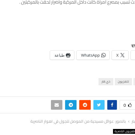
ث تسبب بمصرع امراة كانت داخل المركبة واضرار لحقت بالمركبتين .
ع:
X
WhatsApp
طباعة
تلفزيون
ذي قار
0
ار
بالصور: عوائل مسيحية من الموصل تتجول في اهوار الناصرية
لفزيون الناصرية