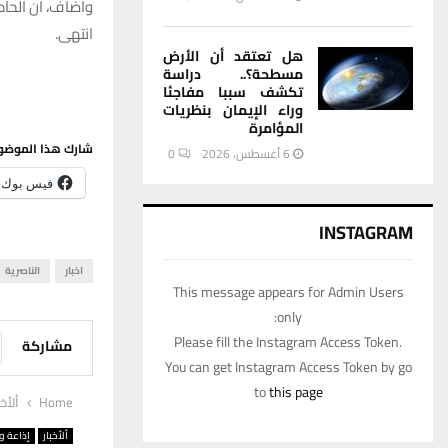
واضاف، ان الحاد
انتهى.
هل تعتقد أن الأرض
مسطحة؟.. دراسة
تكشف سببا مفاجئا
وراء الإيمان بنظريات
المؤامرة
شارك هذا الموضو
6 أغسطس، 2026
0
فيس بوك
INSTAGRAM
اخبار
الناصرية
This message appears for Admin Users
only:
Please fill the Instagram Access Token.
مشاركة
You can get Instagram Access Token by go
to
this page
Home
ألأخب
ألأخبار
إذاعة وت