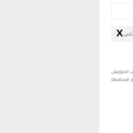
r
C
:
H
 أكس
ب الكورنيش
ر المحافظة