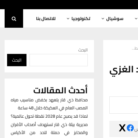
للاتصال بنا
تكنولوجيا
سوشيال
فيد
البحث
البحث
فيديو:
أحدث المقالات
محافظ ذي قار يتعهد بخفض مناسيب مياه
المصب العام في العكيكة خلال 48 ساعة
لماذا قد يصبح عام 2028 نقطة تحول عالمية؟
مديرية بيئة ذي قار تستهدف أصحاب الأفران

والمخابز في حملة للحد من الأكياس