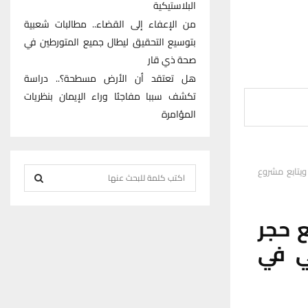
البلاستيكية
من الإعفاء إلى القضاء.. مطالبات شعبية
بتوسيع التحقيق ليطال جميع المتورطين في
صحة ذي قار
هل تعتقد أن الأرض مسطحة؟.. دراسة
تكشف سببا مفاجئا وراء الإيمان بنظريات
المؤامرة
ويتابع مشروع
S
e
S
a
ع حجر
r
E
c
ي في
h
A
f
R
o