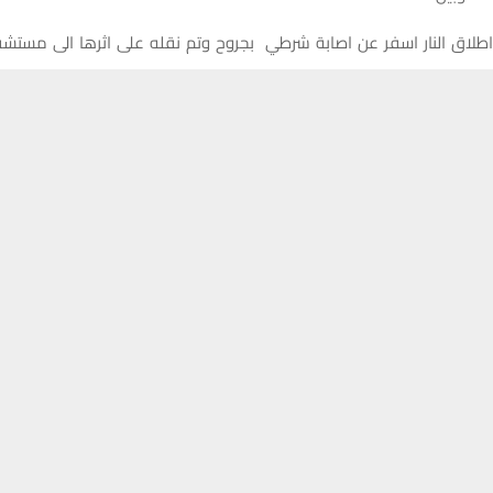
لاق النار اسفر عن اصابة شرطي بجروح وتم نقله على اثرها الى مستش
حسين تجربتك. سنفترض أنك موافق على هذا، ولكن يمكنك إلغاء الاشتراك إذا كنت
وضوع:
وك
X
WhatsApp
طباعة
اصرية
تلفزيون
ذي قار
0