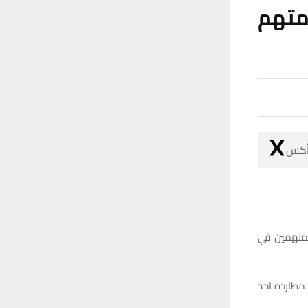
متهم
 أكس
لمتهمين في
 مطاردة احد