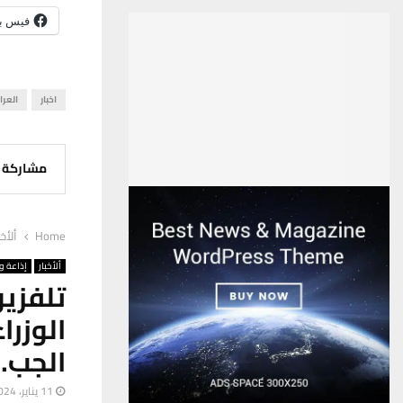
فيس ب
اخبار
العرا
مشاركة
Home
ألأخب
ألأخبار
إذاعة وت
تلفزي
الوزر
الجب…
11 يناير، 2024