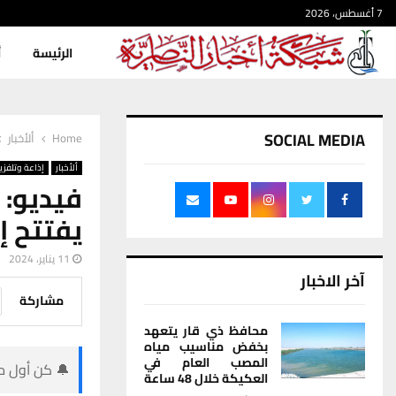
7 أغسطس، 2026
الرئيسة
أ
SOCIAL MEDIA
Home
ألأخبار
ألأخبار
إذاعة وتلفزي
فيديو: 
يفتتح إ
11 يناير، 2024
آخر الاخبار
مشاركة
محافظ ذي قار يتعهد
بخفض مناسيب مياه
المصب العام في
🔔 كن أول من
العكيكة خلال 48 ساعة