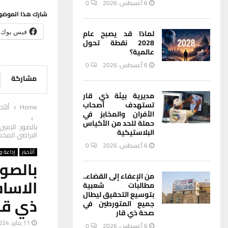
6 أغسطس، 2026
0
شارك هذا الموضو
فيس بوك
لماذا قد يصبح عام
2028 نقطة تحول
عالمية؟
6 أغسطس، 2026
0
مشاركة
مديرية بيئة ذي قار
تستهدف أصحاب
Home
ألأخب
الأفران والمخابز في
حملة للحد من الأكياس
بالصور: الامي
البلاستيكية
الاراضي المخ
6 أغسطس، 2026
0
ألأخبار
إذاعة وت
بالصور
من الإعفاء إلى القضاء..
الاسا
مطالبات شعبية
بتوسيع التحقيق ليطال
ذي قار
جميع المتورطين في
صحة ذي قار
11 يناير، 2024
6 أغسطس، 2026
0