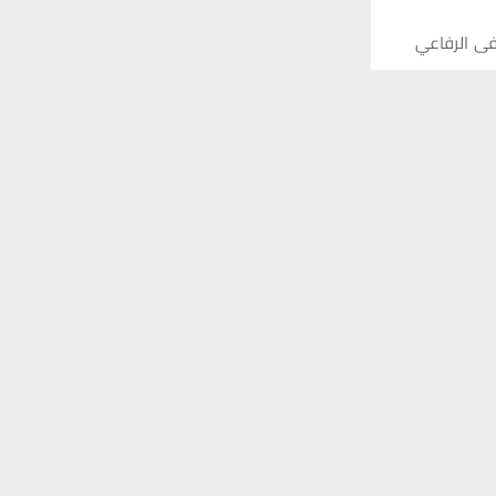
فى الرفاعي
 ترغب في ذلك.
موافق
قراءة المزيد