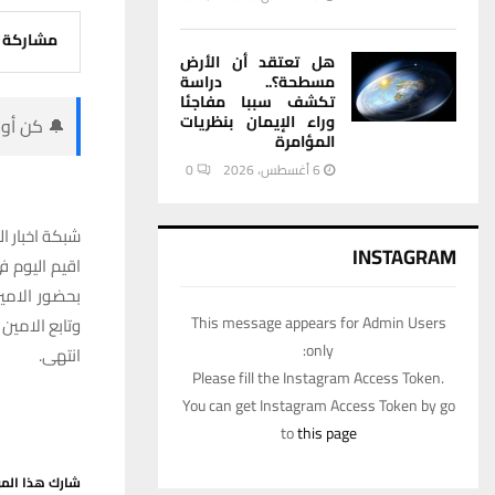
مشاركة
هل تعتقد أن الأرض
مسطحة؟.. دراسة
تكشف سببا مفاجئا
وراء الإيمان بنظريات
🔔 كن أول
المؤامرة
6 أغسطس، 2026
0
شبكة اخبار ال
INSTAGRAM
اقيم اليوم 
بحضور الامي
This message appears for Admin Users
وتابع الامين
only:
انتهى.
Please fill the Instagram Access Token.
You can get Instagram Access Token by go
to
this page
شارك هذا الم