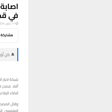
اصابة
في قض
11 يناير، 2024
مشاركة
🔔 كن أول
شبكة اخبار ال
أفاد مصدر ف
قضاء الرفاع
وقال المصدر 
المتهمين ال