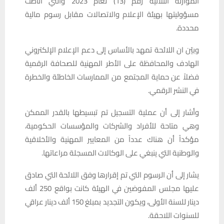
الموازنة الثلاثية رقم (13) لعام 2023 والتي أناطت
مسؤوليتها بهيئة الإعلام والاتصالات مقابل رسوم مالية
محددة.
وبيّن ان اللائحة تمهد بالأساس إلى دعم الإعلام الإلكتروني
الهادف والمحافظة على الأطر المهنية للصحافة الرقمية
فضلاً عن حماية المجتمع من الممارسات الخاطئة والخطرة
في النشر الرقمي.
وأشار إلى أن عملية التسجيل تم تبسيطها بالقدر الممكن
وهي متاحة للأفراد والشركات والمؤسسات الحكومية،
مؤكداً أن هناك عدداً من المعايير المهنية والأخلاقية
والوطنية التي ينبغي على الوكالات المسجلة مراعاتها.
يشار إلى أن الرسوم التي تم إقرارها وفق اللائحة التي صادق
عليها مجلس المفوضين في الهيئة كانت بواقع 250 ألف
دينار للسنة الأولى، ويكون التجديد بمبلغ 150 ألف دينار عراقي
للسنوات اللاحقة.