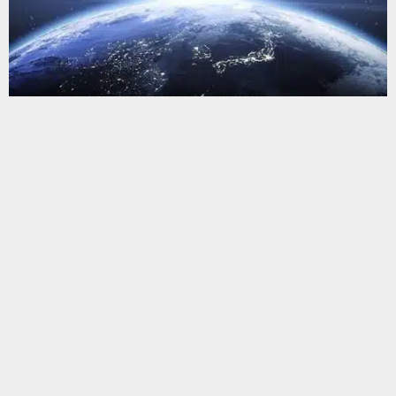
يستخدم هذا الموقع ملفات تعريف الارتباط لتحسين تجربتك. سنفترض أنك
موافق على هذا، ولكن يمكنك إلغاء الاشتراك إذا كنت ترغب في ذلك.
موافق
قراءة المزيد
البحث
البحث
أحدث المقالات
266 ألف راتب أطباء العقود في ذي قار.. نائب تطالب الصحة بتطبيق
توجيه الـ600 ألف وإعادة مخصصات الإعاشة
جهاز الأمن الوطني يطيح بشبكة لتهريب النفط الخام في البصرة وذي
قار