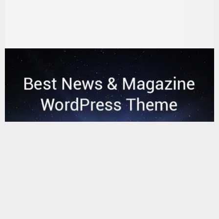
يستخدم هذا الموقع ملفات تعريف الارتباط لتحسين تجربتك. سنفترض أنك
موافق على هذا، ولكن يمكنك إلغاء الاشتراك إذا كنت ترغب في ذلك.
موافق
قراءة المزيد