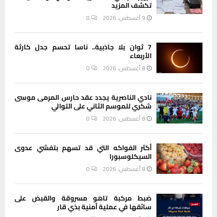
تكشف المزيد
9 أغسطس، 2026
0
7 ثوان بلا جاذبية.. ناسا تحسم جدل كارثة
الأربعاء
8 أغسطس، 2026
0
نادي الناصرية يجدد عقد حارس المرمى موسى
شكري للموسم الثاني على التوالي
8 أغسطس، 2026
0
أكثر الفواكه التي قد تسهم بتفشي عدوى
السيكلوسبورا
8 أغسطس، 2026
0
ضبط مركبة تاهو مسروقة والقبض على
سائقها في عملية أمنية بذي قار