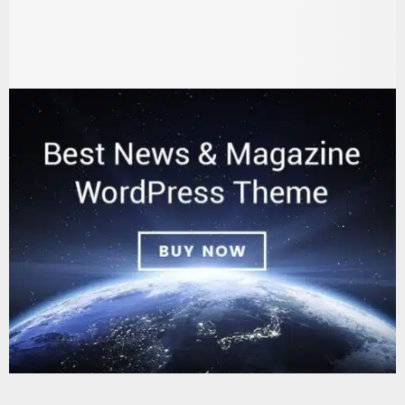
يستخدم هذا الموقع ملفات تعريف الارتباط لتحسين تجربتك. سنفترض أنك