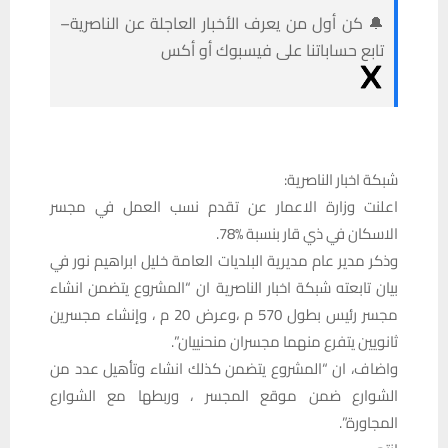
🔔 كن أول من يعرف الأخبار العاجلة عن الناصرية–
تابع حساباتنا على فيسبوك أو أكس
شبكة اخبار الناصرية:
اعلنت وزارة الاعمار عن تقدم نسب العمل في مجسر
الاسكان في ذي قار بنسبة 78‎%‎.
وذكر مدير عام مديرية البلديات العامة خليل ابراهيم نور في
بيان تابعته شبكة اخبار الناصرية ان “المشروع يتضمن انشاء
مجسر رئيس بطول 570 م ،وعرض 20 م ، وإنشاء مجسرين
ثانويين يتفرع منهما مجسران منحنييان”.
واضاف، ان “المشروع يتضمن كذلك انشاء وتأهيل عدد من
الشوارع ضمن موقع المجسر ، وربطها مع الشوارع
المجاورة”.