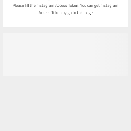
Please fill the Instagram Access Token. You can get Instagram
Access Token by go to
this page
يستخدم هذا الموقع ملفات تعريف الارتباط لتحسين تجربتك. سنفترض أنك
موافق على هذا، ولكن يمكنك إلغاء الاشتراك إذا كنت ترغب في ذلك.
موافق
قراءة المزيد