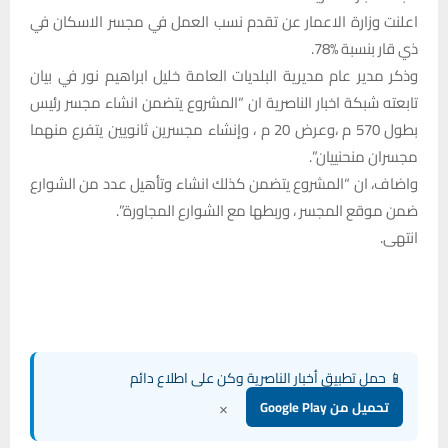
اعلنت وزارة الاعمار عن تقدم نسب العمل في مجسر الاسكان في
ذي قار بنسبة 78‎%‎.
وذكر مدير عام مديرية البلديات العامة خليل ابراهيم نور في بيان
تابعته شبكة اخبار الناصرية ان “المشروع يتضمن انشاء مجسر رئيس
بطول 570 م ،وعرض 20 م ، وإنشاء مجسرين ثانويين يتفرع منهما
مجسران منحنييان”.
واضاف، ان “المشروع يتضمن كذلك انشاء وتأهيل عدد من الشوارع
ضمن موقع المجسر ، وربطها مع الشوارع المجاورة”.
انتهى.
📱 حمل تطبيق أخبار الناصرية وكن على اطلاع دائم
×
تحميل من Google Play