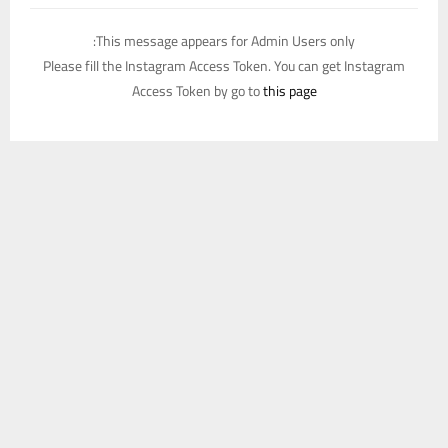
This message appears for Admin Users only:
Please fill the Instagram Access Token. You can get Instagram
Access Token by go to
this page
يستخدم هذا الموقع ملفات تعريف الارتباط لتحسين تجربتك. سنفترض أنك
موافق على هذا، ولكن يمكنك إلغاء الاشتراك إذا كنت ترغب في ذلك.
موافق
قراءة المزيد