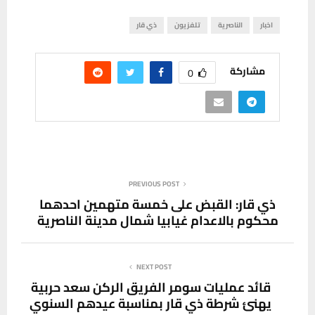
اخبار
الناصرية
تلفزيون
ذي قار
مشاركة
0
PREVIOUS POST
ذي قار: القبض على خمسة متهمين احدهما
محكوم بالاعدام غيابيا شمال مدينة الناصرية
NEXT POST
قائد عمليات سومر الفريق الركن سعد حربية
يهنئ شرطة ذي قار بمناسبة عيدهم السنوي