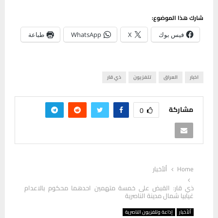
شارك هذا الموضوع:
فيس بوك
X
WhatsApp
طباعة
اخبار
العراق
تلفزيون
ذي قار
مشاركة
0
Home
ألأخبار
ذي قار: القبض على خمسة متهمين احدهما محكوم بالاعدام
غيابيا شمال مدينة الناصرية
ألأخبار
إذاعة وتلفزيون الناصرية