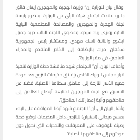
وقال بيان للوزارة إن” وزيرة الهجرة والمهجرين إيڨان فائق
جابرو عقدت اجتماع هيئة الرأي في الوزارة، بحضور رئيسة
لجنة الهجرة والمهجرين والمصالحة المجتمعية النيابية
النائبة رونزى زياد سيدو، وعضوي اللجنة النائب دريد جميل
ايشوع والنائبة ناسك مهدي، ومستشار رئيس الجمهورية
سكفان مراد، بالإضافة إلى الكادر المتقدم والمدراء
العامين، في مقر الوزارة”.
وأضاف البيان، أن” الاجتماع شهد مناقشة خطة الوزارة لتنفيذ
قرار مجلس الوزراء الخاص بإغلاق مخيمات النزوح بعد عودة
جميع الأسر النازحة إلى مناطق سكناها الأصلية، فضلا عن
التنسيق مع لجنة المهجرين لمتابعة أوضاع العائدين إلى
مناطقهم وآلية إعمار تلك المناطق”.
وأشار البيان الى، أن” الاجتماع شهد أيضا الموافقة على البدء
بمسح ميداني (استبيان) للنازحين داخل المخيمات لوضع خطة
رصينة للوقوف على المعرقلات والتحديات التي تحول دون
عودتهم إلى مناطقهم الأصلية”.