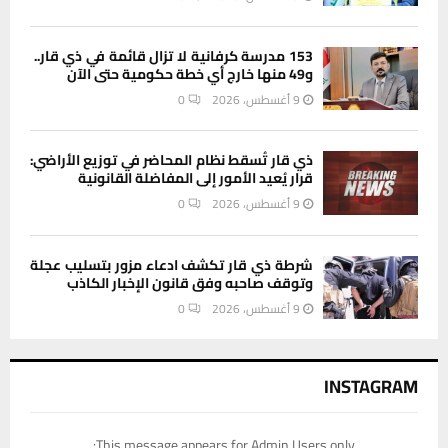
153 مدرسة كرفانية لا تزال قائمة في ذي قار..
و49 منها خارج أي خطة حكومية حتى الآن
9 أغسطس، 2026
0
ذي قار تُسقط نظام المحاضر في توزيع الأراضي:
قرار يُعيد الأمور إلى المفاضلة القانونية
9 أغسطس، 2026
0
شرطة ذي قار تكشف ادعاء مزور بتسليب عجلة
وتوقف صاحبه وفق قانون الإخبار الكاذب
9 أغسطس، 2026
0
INSTAGRAM
This message appears for Admin Users only: