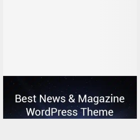
يستخدم هذا الموقع ملفات تعريف الارتباط لتحسين تجربتك. سنفترض أنك
موافق على هذا، ولكن يمكنك إلغاء الاشتراك إذا كنت ترغب في ذلك.