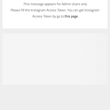
This message appears for Admin Users only:
Please fill the Instagram Access Token. You can get Instagram
Access Token by go to
this page
يستخدم هذا الموقع ملفات تعريف الارتباط لتحسين تجربتك. سنفترض أنك
موافق على هذا، ولكن يمكنك إلغاء الاشتراك إذا كنت ترغب في ذلك.
موافق
قراءة المزيد