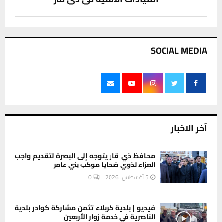
SOCIAL MEDIA
آخر الاخبار
محافظ ذي قار يتوجه إلى البصرة لتقديم واجب
العزاء لذوي ضحايا موكب بني عامر
5 أغسطس، 2026
0
فيديو | بلدية كربلاء تثمن مشاركة كوادر بلدية
الناصرية في خدمة زوار الأربعين