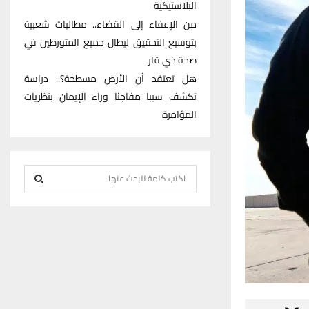
البلاستيكية
من الإعفاء إلى القضاء.. مطالبات شعبية
بتوسيع التحقيق ليطال جميع المتورطين في
صحة ذي قار
هل تعتقد أن الأرض مسطحة؟.. دراسة
تكشف سببا مفاجئا وراء الإيمان بنظريات
المؤامرة
S
e
S
a
r
E
c
h
A
f
R
o