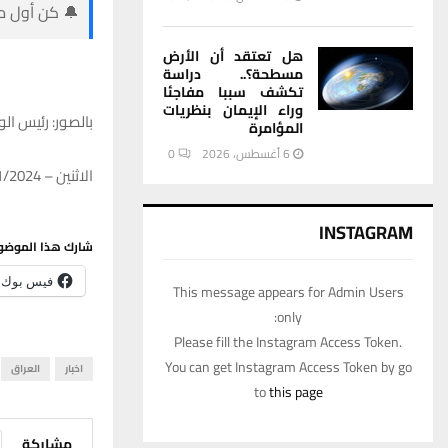
🔔 كن أول من
هل تعتقد أن الأرض
مسطحة؟.. دراسة
تكشف سببا مفاجئا
وراء الإيمان بنظريات
بالصور: رئيس ال
المؤامرة
6 أغسطس، 2026
0
الاثنين – 08/01/2024 – 08:50
INSTAGRAM
شارك هذا الموضو
فيس بوك
This message appears for Admin Users
only:
Please fill the Instagram Access Token.
You can get Instagram Access Token by go
اخبار
العراق
to
this page
مشاركة