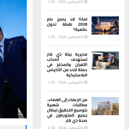
6 أغسطس، 2026
0
لماذا قد يصبح عام
2028 نقطة تحول
عالمية؟
6 أغسطس، 2026
0
مديرية بيئة ذي قار
تستهدف أصحاب
الأفران والمخابز في
حملة للحد من الأكياس
البلاستيكية
6 أغسطس، 2026
0
من الإعفاء إلى القضاء..
مطالبات شعبية
بتوسيع التحقيق ليطال
جميع المتورطين في
صحة ذي قار
6 أغسطس، 2026
0