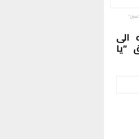
 حسين”
 الى
 “يا