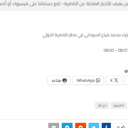
 كن أول من يعرف الأخبار العاجلة عن الناصرية– تابع حساباتنا على ف
بالصور: رئيس الوزراء محمد شياع السوداني في مطار 
شا
طباعة
WhatsApp
X
ذي قار
تلفزيون
0