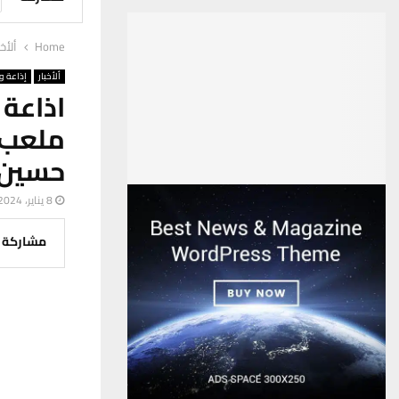
Home
ألأخب
ألأخبار
إذاعة وت
اذاعة
ملعب 
حسين”
8 يناير، 2024
مشاركة