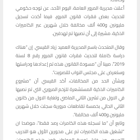
أعلنت مديرية المرور العامة، اليوم الأحد، عن توجه حكومي
لتحديث بعض فقرات قانون المرور، فيما أكدت تسجيل
مليونين و400 ألف مخالفة خلال شهرين عبر الكاميرات
الذكية، مشيرة إلى أن نصبها تم لهدفين.
وقال المتحدث باسم المديرية العميد زياد القيسي إن “هناك
دراسة كاملة لتحديث فقرات قانون المرور رقم 8 لسنة
2019″، مبينا أن “مسودة القانون هذه تم إعدادها ودراستها
وستعرض على مجلس النواب للتصويت”.
وبشأن الحد من المخالفات، أكد القيسي أن “مشروع
الكاميرات الذكية المستشعرة للزخم المروري التي تم نصبها
في الاول من تشرين الثاني الماضي ولغاية الاول من كانون
الثاني الحالي بخمسة تقاطعات مرورية سجلت خلال شهرين
مليونين و400 ألف مخالفة”.
وتابع أن “ما تسجله هذه الكامرات رصد فقط”، موضحا ان
“تشغيل هذه الكاميرات تم على محورين الأول هو التدريب
التجريبي من خلال توعية المواطن كون هذه الكاميرات