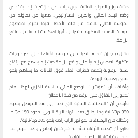
كشف وزير الموارد المائية عون ذياب عن مؤشرات إيجابية تخص
وضع البلاد المائي والخزين الاستراتيجي، معربا عن تفاؤله من
الموسم الحالي بالرغم من قلة الأمطار، فيما تطرق لموضوع
موجات الضباب المتكررة مشيرا إلى أنها انعكست إيجابيا على واقع
الزراعة.
وقال ذياب إن “وجود الضباب في موسم الشتاء الحالي عبر موجات
متكررة انعكس إيجابياً على واقع الزراعة حيث إنه يسمح مع ارتفاع
نسبة الرطوبة بتجمع قطرات الماء فوق النباتات ما يساهم بنحو
نسبي بعملية الإرواء”.
وأضاف، أن “مؤشرات الوضع المائي بالنسبة للخزين لهذا العام
تدعو إلى التفاؤل على الرغم من قلة الأمطار”.
وأوضح أن “الإطلاقات المائية التي تصل إلى سد الموصل بحدود
350 م3/ثانية وما يطلق بعد انتهاء الرية الأولى بحدود 150 م3 ما
وكذلك فإن الإطلاقات نحو نهر الزاب زادت بنحو 200 م3/ثانية”.
وتابع أن “هذه الأرقام تبشر بتراكم خزين إضافي وهذا مهم جدا
لمواجهة احتياجاتنا للصيف القادم”.