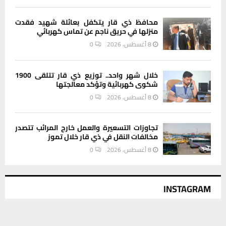
محافظ ذي قار يتكفل بعائلة شهيد فقدت
منزلها في حريق ناجم عن تماس كهربائي
8 أغسطس، 2026
0
خلال شهر واحد.. توزيع ذي قار تتلقى 1900
شكوى كهربائية وتؤكد معالجتها
8 أغسطس، 2026
0
تجاوزات التسعيرة والعمل خارج المرائب تتصدر
مخالفات النقل في ذي قار خلال تموز
8 أغسطس، 2026
0
INSTAGRAM
يستخدم هذا الموقع ملفات تعريف الارتباط لتحسين تجربتك. سنفترض أنك
This message appears for Admin Users only:
موافق على هذا، ولكن يمكنك إلغاء الاشتراك إذا كنت ترغب في ذلك.