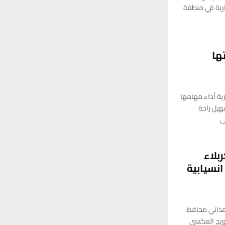
ارية في منطقة
ها
رية أداء مهامها
هيل راحة
ى
بلاء
نسيابية
حمداني محافظ
فويج العكسي