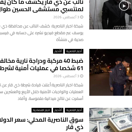
نائب عن ذي قار يكشف ما كان يُق
لمنتسبي مستشفى الحسين طوال
3 أغسطس، 2026
شبكة اخبار الناصرية: كشف النائب عن محافظة ذي ق
يوسف عبر مقطع فيديو نشره على حسابه في فيسبو
صحية في منشأة
أخبار الناصرية
ألأخبار
ضبط 40 مركبة ودراجة نارية مخ
61 شخصا في عمليات أمنية لشرطة ذي قار
3 أغسطس، 2026
شبكة اخبار الناصرية:أعلنت قيادة شرطة ذي قار عن 
العمليات والواجبات الأمنية خلال الأربع والعشرين س
أسفرت عن نتائج ميدانية ملموسة. وأفاد
أخبار الناصرية
ألأخبار
اخبار اقتصادية
سوق الناصرية المحلي: سعر الدولار
ذي قار