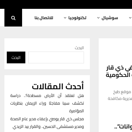
سوشيال
تكنولوجيا
للاتصال بنا
البحث
البحث
ي ذي قار
 الحكومية
أحدث المقالات
ق موقع طبخ
هل تعتقد أن الأرض مسطحة؟.. دراسة
ديرية مكافحة
تكشف سببا مفاجئا وراء الإيمان بنظريات
المؤامرة
مجلس ذي قار يوصي بإعفاء مدير عام الصحة
نات”..
ومدير مستشفى الحسين.. والقرار بيد الزيدي