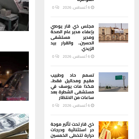
6 أغسطس، 2026
0
مجلس ذي قار يوصي
بإعفاء مدير عام الصحة
ومدير مستشفى
الحسين.. والقرار بيد
الزيدي
6 أغسطس، 2026
0
تسمم حاد وطبيب
مقيم ومحاليل فقط..
هكذا مات يوسف في
مستشفى الشطرة بعد
ساعات من الانتظار
6 أغسطس، 2026
0
ذي قار تحت تأثير موجة
حر استثنائية ودرجات
حرارة تتخطى الخمسين