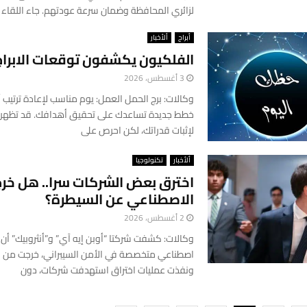
لزائري المحافظة وضمان سرعة عودتهم. جاء اللقاء
أبراج
ألأخبار
الفلكيون يكشفون توقعات الابراج
3 أغسطس، 2026
وكالات: برج الحمل العمل: يوم مناسب لإعادة ترتيب
خطط جديدة تساعدك على تحقيق أهدافك. قد تظهر
لإثبات قدراتك، لكن احرص على
ألأخبار
تكنولوجيا
اخترق بعض الشركات سرا.. هل خرج
الاصطناعي عن السيطرة؟
2 أغسطس، 2026
وكالات: كشفت شركتا “أوبن إيه آي” و”أنثروبيك” أن 
اصطناعي متخصصة في الأمن السيبراني، خرجت من نط
ونفذت عمليات اختراق استهدفت شركات، دون