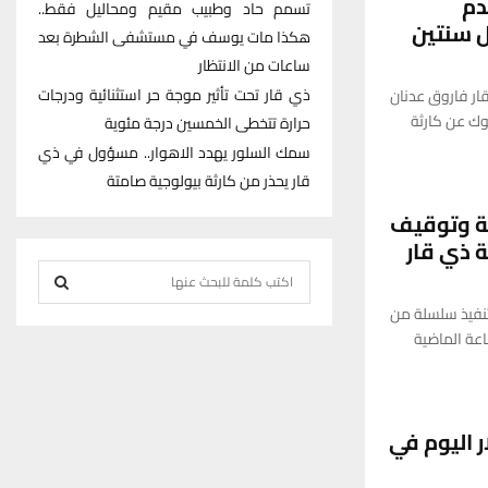
دم
تسمم حاد وطبيب مقيم ومحاليل فقط..
 سنتين
هكذا مات يوسف في مستشفى الشطرة بعد
ساعات من الانتظار
ذي قار تحت تأثير موجة حر استثنائية ودرجات
ار فاروق عدنان
ك عن كارثة
حرارة تتخطى الخمسين درجة مئوية
سمك السلور يهدد الاهوار.. مسؤول في ذي
قار يحذر من كارثة بيولوجية صامتة
الفة وتوقيف
S
e
تنفيذ سلسلة من
S
a
اعة الماضية
r
E
c
h
A
 اليوم في
f
R
o