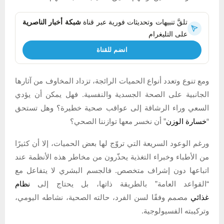
تلقَّ تنبيهات وتحديثات فورية عبر قناة
شبكة أخبار الناصرية
على التليغرام
انضم للقناة
ومع تنوع وتعدد أنواع الحميات الرائجة، تزداد المخاوف من آثارها
الجانبية على الصحة الجسدية والنفسية. فهل يمكن أن يؤدي
السعي وراء الرشاقة إلى عواقب صحية خطيرة؟ وهل تستحق
“
خسارة الوزن
” أن نخسر معها توازننا الصحي؟
ورغم الوعود السريعة التي تروّج لها بعض الحميات، إلا أن كثيرًا
من الأطباء وخبراء التغذية يحذّرون من مخاطر هذه الأنظمة عند
اتباعها دون إشراف متخصص. فالجسم البشري لا يتفاعل مع
“القواعد العامة” بالطريقة ذاتها، بل يحتاج إلى
نظام
غذائي
مصمم وفقًا لسن الفرد، حالته الصحية، نشاطه اليومي،
وتركيبته الفسيولوجية.