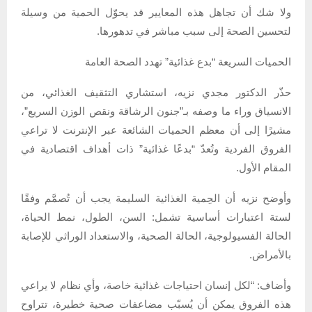
ولا شك أن تجاهل هذه المعايير قد يحوّل الحمية من وسيلة
لتحسين الصحة إلى سبب مباشر في تدهورها.
الحميات السريعة “بدع غذائية” تهدد الصحة العامة
حذّر الدكتور مجدي نزيه، استشاري التثقيف الغذائي، من
الانسياق وراء ما وصفه بـ”جنون الرشاقة ونقص الوزن السريع”،
مشيرًا إلى أن معظم الحميات الشائعة عبر الإنترنت لا تراعي
الفروق الفردية وتُعدّ “بدعًا غذائية” ذات أهداف اقتصادية في
المقام الأول.
وأوضح نزيه أن الحِمية الغذائية السليمة يجب أن تُصمَّم وفقًا
لستة اعتبارات أساسية تشمل: السن، الطول، نمط الحياة،
الحالة الفسيولوجية، الحالة الصحية، والاستعداد الوراثي للإصابة
بالأمراض.
وأضاف: “لكل إنسان احتياجات غذائية خاصة، وأي نظام لا يراعي
هذه الفروق يمكن أن يُسبّب مضاعفات صحية خطيرة، تتراوح