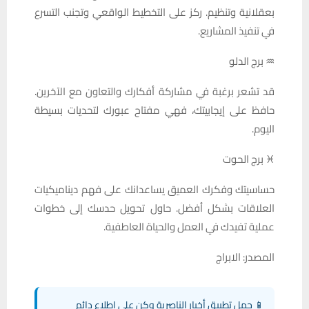
بعقلانية وتنظيم. ركز على التخطيط الواقعي وتجنب التسرع
في تنفيذ المشاريع.
♒ برج الدلو
قد تشعر برغبة في مشاركة أفكارك والتعاون مع الآخرين.
حافظ على إيجابيتك، فهي مفتاح عبورك لتحديات بسيطة
اليوم.
♓ برج الحوت
حساسيتك وفكرك العميق يساعدانك على فهم ديناميكيات
العلاقات بشكل أفضل. حاول تحويل حدسك إلى خطوات
عملية تفيدك في العمل والحياة العاطفية.
المصدر: الابراج
📱 حمل تطبيق أخبار الناصرية وكن على اطلاع دائم