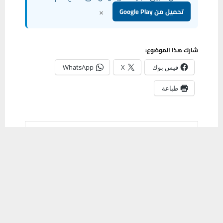
×
تحميل من Google Play
شارك هذا الموضوع:
فيس بوك
X
WhatsApp
طباعة
مشاركة
0
يستخدم هذا الموقع ملفات تعريف الارتباط لتحسين تجربتك. سنفترض أنك
موافق على هذا، ولكن يمكنك إلغاء الاشتراك إذا كنت ترغب في ذلك.
موافق
قراءة المزيد
PREVIOUS POST