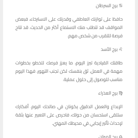
♋ برج السرطان
حافظ على توازنك العاطفي وقدرتك على الاسترخاء، فبعض
المواقف قد تتطلب منك الاستماع أكثر من الحديث. قد تتاح
فرصة للتقرب من شخص مهم.
♌ برج الأسد
طاقتك القيادية تبرز اليوم، ما يعزز فرصك للخطو بخطوات
مهمة في العمل. ثق بنفسك لكن تجنب التهور، فهذا اليوم
مناسب للوصول إلى حلول عملية.
♍ برج العذراء
الإبداع والعمل الدقيق يكونان في صالحك اليوم. أفكارك
ستلقى استحسان من حولك، فاحرص على التعبير عنها بثقة
لإحداث تأثير إيجابي في محيطك المهني.
♎ برج الميزان