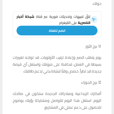
حولك.
تلقَّ تنبيهات وتحديثات فورية عبر قناة
شبكة أخبار
الناصرية
على التليغرام
انضم للقناة
♉ برج الثور
يوم يتطلب الصبر وإعادة ترتيب الأولويات. قد تواجه تغييرات
بسيطة في العمل، فحافظ على مرونتك واستغل أي فرصة
جديدة قد تطرأ. خصص وقتًا لنشاط بدني لدعم طاقتك.
♊ برج الجوزاء
أفكارك الإبداعية ومبادراتك الجديدة ستكون في صالحك
اليوم. استغل هذا اليوم للتواصل ومشاركة رؤيتك بوضوح
للحصول على دعم عملي في المشاريع.