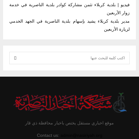
فيديو | بلدية كربلاء تثمن مشاركة كوادر بلدية الناصرية في خدمة
زوار الأربعين
مدير بلدية كربلاء يشيد بإسهام بلدية الناصرية في الجهد الخدمي
لزيارة الأربعين
S
e
S
a
r
E
c
h
A
f
R
o
r
C
موقع اخباري مستقل يختص باخبار محافظة ذي قار
:
H
Contact us:
admin@nasiriyah.org