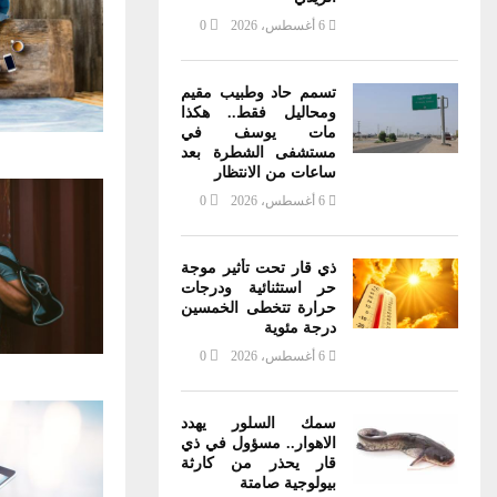
6 أغسطس، 2026
0
تسمم حاد وطبيب مقيم
ومحاليل فقط.. هكذا
مات يوسف في
مستشفى الشطرة بعد
ساعات من الانتظار
6 أغسطس، 2026
0
ذي قار تحت تأثير موجة
حر استثنائية ودرجات
حرارة تتخطى الخمسين
درجة مئوية
6 أغسطس، 2026
0
سمك السلور يهدد
الاهوار.. مسؤول في ذي
قار يحذر من كارثة
بيولوجية صامتة