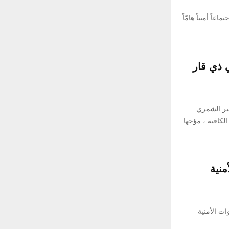
f
R
o
اً أمنياً هامّاً
r
C
:
H
ي ذي قار
مير الشمري
الكافية ، مؤجها
منية
ات الأمنية