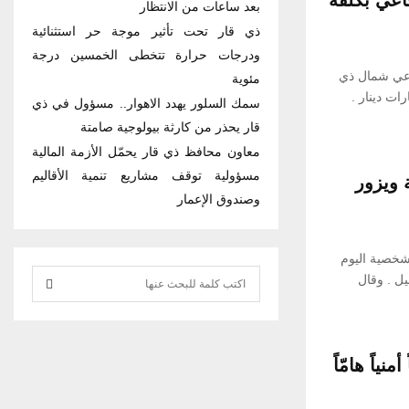
بعد ساعات من الانتظار
ذي قار تحت تأثير موجة حر استثنائية
ودرجات حرارة تتخطى الخمسين درجة
اعي شمال ذي
مئوية
ارس جديده بكلفة اكثر من 3 مليارات دينار .
سمك السلور يهدد الاهوار.. مسؤول في ذي
قار يحذر من كارثة بيولوجية صامتة
معاون محافظ ذي قار يحمّل الأزمة المالية
مسؤولية توقف مشاريع تنمية الأقاليم
 ويزور
وصندوق الإعمار
أخبار الناصرية: وصل وفد مسيحي يضم 50 شخصية اليوم
S
يل . وقال
e
S
a
r
E
نياً هامّاً
c
h
A