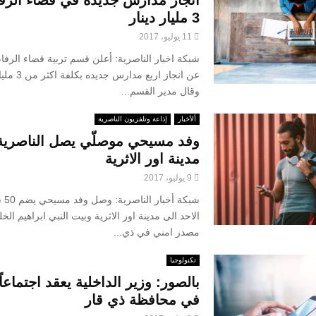
3 مليار دينار
11 يوليو، 2017
شبكة اخبار الناصرية: أعلن قسم تربية قضاء الرف
عن انجاز اربع مد
وقال مدير القسم...
ألأخبار
إذاعة وتلفزيون الناصرية
وفد مسيحي موصلّي يصل الناصرية
مدينة اور الاثرية
9 يوليو، 2017
شبكة 
الاحد الى مدينة اور الاثرية وبيت النبي ابراهيم الخل
مصدر امني في ذي...
تكنولوجيا
بالصور: وزير الداخلية يعقد اجتماعاً أم
في محافظة ذي قار