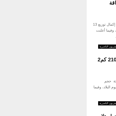
ن بطاقة
وكالات:أكدت المفوضية العليا المستقلة للانتخابات إكمال توزيع 13
 بايومترية من أصل 17 مليوناً، وفيما أعلنت
فزيون الناصرية
البيئة تكشف عن مشروع لتطهير 2100 كم2
ئة حجم
م البلاد، وفيما
فزيون الناصرية