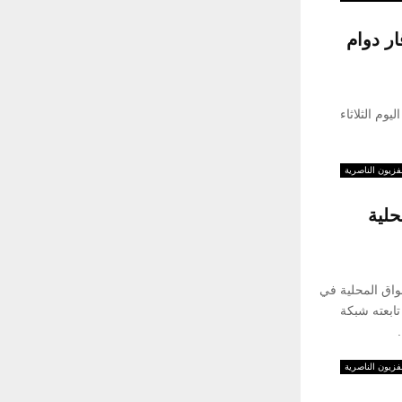
o
r
C
ر دوام
:
H
وم الثلاثاء
فزيون الناصرية
حلية
واق المحلية في
تابعته شبكة
فزيون الناصرية