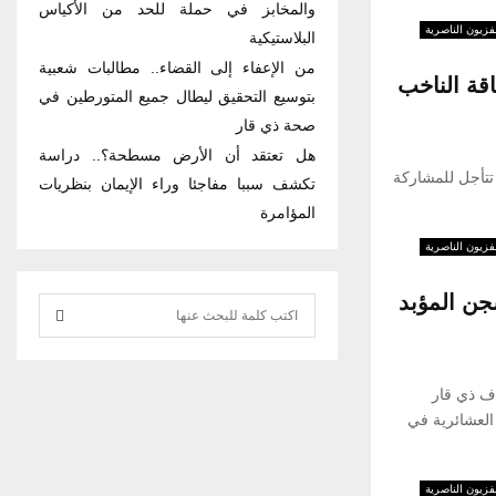
والمخابز في حملة للحد من الأكياس
فزيون الناصرية
البلاستيكية
من الإعفاء إلى القضاء.. مطالبات شعبية
قة الناخب
بتوسيع التحقيق ليطال جميع المتورطين في
صحة ذي قار
هل تعتقد أن الأرض مسطحة؟.. دراسة
تتأجل للمشاركة
تكشف سببا مفاجئا وراء الإيمان بنظريات
المؤامرة
فزيون الناصرية
جن المؤبد
S
e
S
a
r
ف ذي قار
E
c
يامهم بدكة العشائرية في
h
A
f
فزيون الناصرية
R