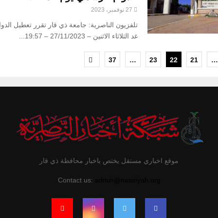
27 نوفمبر، 2023
تلفزيون الناصرية: جامعة ذي قار تقرر تعطيل الدو
غد الثلاثاء الاثنين – 27/11/2023 – 19:57...
37
…
23
22
21
…
موقع اخباري مستقل يختص باخبار محافظة ذي قار
Contact us:
admin@nasiriyah.org