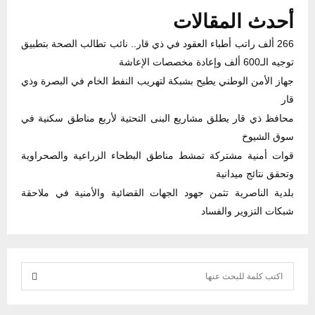
أحدث المقالات
266 ألف راتب أطباء العقود في ذي قار.. نائب تطالب الصحة بتطبيق
توجيه الـ600 ألف وإعادة مخصصات الإعاشة
جهاز الأمن الوطني يطيح بشبكة لتهريب النفط الخام في البصرة وذي
قار
محافظ ذي قار يطلق مشاريع البنى التحتية لأربع مناطق سكنية في
سوق الشيوخ
قوات أمنية مشتركة تمشط مناطق البطحاء الزراعية والصحراوية
وتحقق نتائج ميدانية
بلدية الناصرية تثمن جهود الجهات القضائية والأمنية في ملاحقة
شبكات التزوير والفساد
S
e
S
a