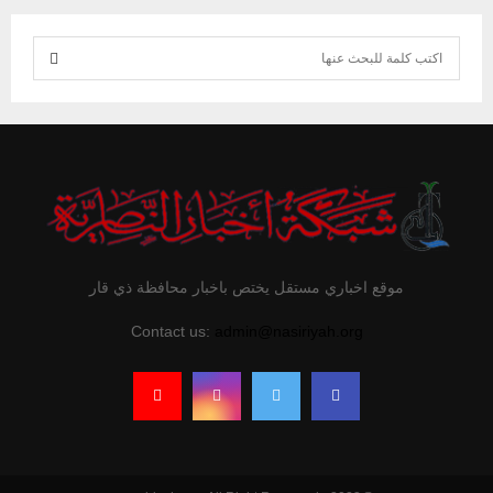
S
e
S
a
r
E
c
h
A
f
R
o
r
C
موقع اخباري مستقل يختص باخبار محافظة ذي قار
:
H
Contact us:
admin@nasiriyah.org