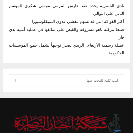
نادي الناصرية يجدد عقد حارس المرمى موسى شكري للموسم
الثاني على التوالي
أكثر الفواكه التي قد تسهم بتفشي عدوى السيكلوسبورا
ضبط مركبة تاهو مسروقة والقبض على سائقها في عملية أمنية بذي
قار
عطلة رسمية الأربعاء.. الزيدي يصدر توجيهاً يشمل جميع المؤسسات
الحكومية
S
e
S
a
r
E
c
h
A
f
R
o