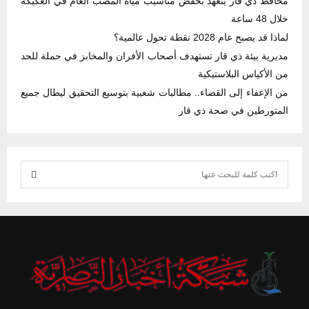
محافظ ذي قار يتعهد بخفض مناسيب مياه المصب العام في العكيكة
خلال 48 ساعة
لماذا قد يصبح عام 2028 نقطة تحول عالمية؟
مديرية بيئة ذي قار تستهدف أصحاب الأفران والمخابز في حملة للحد
من الأكياس البلاستيكية
من الإعفاء إلى القضاء.. مطالبات شعبية بتوسيع التحقيق ليطال جميع
المتورطين في صحة ذي قار
S
e
S
a
r
E
c
h
A
f
R
o
r