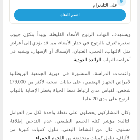
على التليغرام
انضم للقناة
ويستهدف التهاب الرتوج الأمعاء الغليظة، ويبدأ بتكوّن جيوب
صغيرة تُعرف بالرتوج في جدار الأمعاء، مما قد يؤدي إلى أعراض
مثل الالتهاب، الحمى، الغثيان، الإمساك أو الإسهال، ويشبه في
أعراضه التهاب
الزائدة الدودية
.
واعتمدت الدراسة، المنشورة في دورية الجمعية البريطانية
لأمراض الجهاز الهضمي، على بيانات صحية لأكثر من 179,000
شخص، لقياس مدى ارتباط نمط الحياة بخطر الإصابة بالتهاب
الرتوج على مدى 20 عاما.
وكان المشاركون يحصلون على نقطة واحدة لكل من العوامل
التالية: مؤشر كتلة الجسم الطبيعي، عدم التدخين إطلاقا،
مستوى عال من النشاط البدني، تناول كميات كبيرة من
الألياف، تناول كميات منخفضة من
اللحوم الحمراء
.