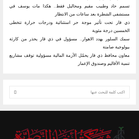
تسمم حاد وطبيب مقيم ومحاليل فقط.. هكذا مات يوسف في
مستشفى الشطرة بعد ساعات من الانتظار
ذي قار تحت تأثير موجة حر استثنائية ودرجات حرارة تتخطى
الخمسين درجة مئوية
سمك السلور يهدد الاهوار.. مسؤول في ذي قار يحذر من كارثة
بيولوجية صامتة
معاون محافظ ذي قار يحمّل الأزمة المالية مسؤولية توقف مشاريع
تنمية الأقاليم وصندوق الإعمار
S
e
S
a
r
E
c
h
A
f