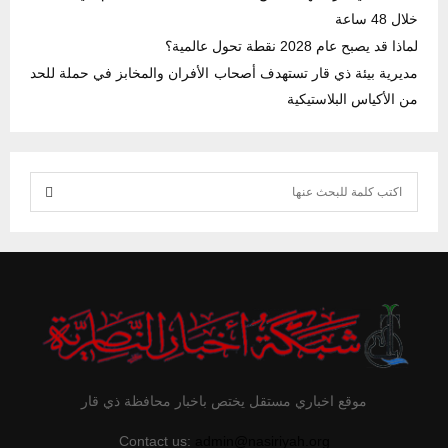
خلال 48 ساعة
لماذا قد يصبح عام 2028 نقطة تحول عالمية؟
مديرية بيئة ذي قار تستهدف أصحاب الأفران والمخابز في حملة للحد
من الأكياس البلاستيكية
S
e
S
a
r
E
c
h
A
f
R
o
r
C
موقع اخباري مستقل يختص باخبار محافظة ذي قار
:
H
Contact us:
admin@nasiriyah.org