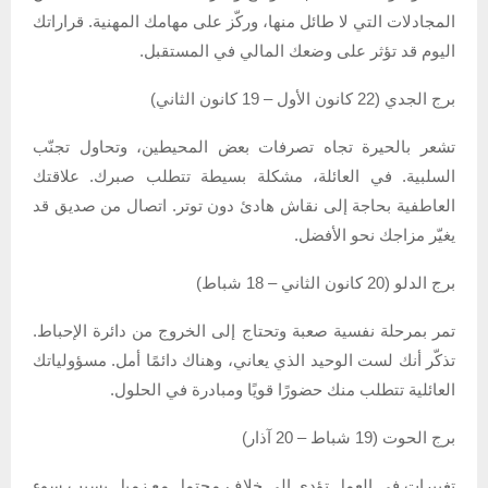
المجادلات التي لا طائل منها، وركّز على مهامك المهنية. قراراتك
اليوم قد تؤثر على وضعك المالي في المستقبل.
برج الجدي (22 كانون الأول – 19 كانون الثاني)
تشعر بالحيرة تجاه تصرفات بعض المحيطين، وتحاول تجنّب
السلبية. في العائلة، مشكلة بسيطة تتطلب صبرك. علاقتك
العاطفية بحاجة إلى نقاش هادئ دون توتر. اتصال من صديق قد
يغيّر مزاجك نحو الأفضل.
برج الدلو (20 كانون الثاني – 18 شباط)
تمر بمرحلة نفسية صعبة وتحتاج إلى الخروج من دائرة الإحباط.
تذكّر أنك لست الوحيد الذي يعاني، وهناك دائمًا أمل. مسؤولياتك
العائلية تتطلب منك حضورًا قويًا ومبادرة في الحلول.
برج الحوت (19 شباط – 20 آذار)
تغييرات في العمل تؤدي إلى خلاف محتمل مع زميل بسبب سوء