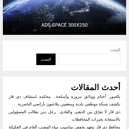
البحث
البحث
أحدث المقالات
بالصور: أختام ووثائق مزورة وأسلحة.. محكمة استئناف ذي قار
تكشف شبكة موظفي بلدية ومعقبين يتلاعبون بأراضي الناصرية
ذي قار لا تفرّق بين الذهبي والعادي.. رجل دين يطالب المسؤولين
بالاستعانة بخبرات المحافظات
محافظ ذي قار يتعهد بخفض مناسيب مياه المصب العام في العكيكة