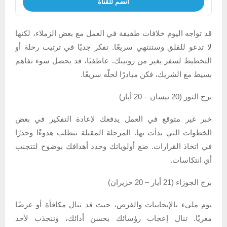
انضم للقناة
قد تواجه اليوم خلافات طفيفة في العمل مع بعض الزملاء، لكنها
لا تدعو للقلق وستنتهي سريعًا. تفكر جديًا في ترتيب رحلة أو
التخطيط لسفر يغير من روتينك. عاطفيًا، قد يحصل سوء تفاهم
بسيط مع الشريك، فكن مبادرًا لحلّه سريعًا.
برج الثور (20 نيسان – 20 أيار)
خبر غير متوقع في العمل يدفعك لإعادة التفكير في بعض
الخطوات التي بدأت بها. المرحلة المقبلة تتطلب هدوءًا وحذرًا
في اتخاذ القرارات. ضع أولوياتك وحدد أهدافك بوضوح لتتجنب
أي انتكاسات.
برج الجوزاء (21 أيار – 20 حزيران)
يوم مليء بالإيجابيات والفرص، حيث قد تنال مكافأة أو عرضًا
مغريًا. تنال إعجاب رؤسائك بحسن أدائك، وتنجذب لأحد